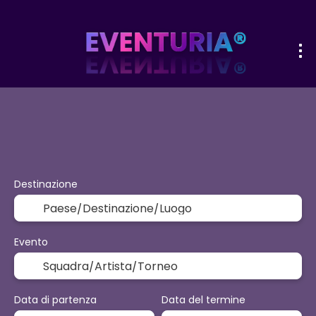
+
Sport ed eventi
Attività
Opzioni p
Volo + Hotel
Destinazione
Evento
Data di partenza
Data del termine