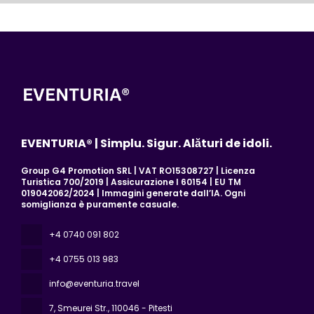
EVENTURIA® | Simplu. Sigur. Alături de idoli.
Group G4 Promotion SRL | VAT RO15308727 | Licenza
Turistica 700/2019 | Assicurazione I 60154 | EU TM
019042062/2024 | Immagini generate dall’IA. Ogni
somiglianza è puramente casuale.
+4 0740 091 802
+4 0755 013 983
info@eventuria.travel
7, Smeurei Str.
, 110046 - Pitesti