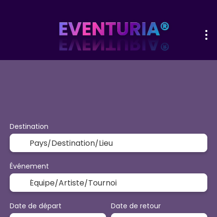
+
Sport et événements
Activités &
Transport + hôtel
Destination
Événement
Date de départ
Date de retour