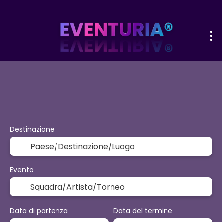
+
Sport ed eventi
Attività
Opzioni p
Volo + Hotel
Destinazione
Evento
Data di partenza
Data del termine