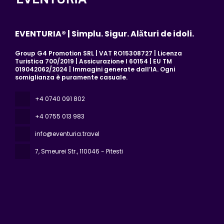
EVENTURIA® | Simplu. Sigur. Alături de idoli.
Group G4 Promotion SRL | VAT RO15308727 | Licenza
Turistica 700/2019 | Assicurazione I 60154 | EU TM
019042062/2024 | Immagini generate dall’IA. Ogni
somiglianza è puramente casuale.
+4 0740 091 802
+4 0755 013 983
info@eventuria.travel
7, Smeurei Str.
, 110046 - Pitesti