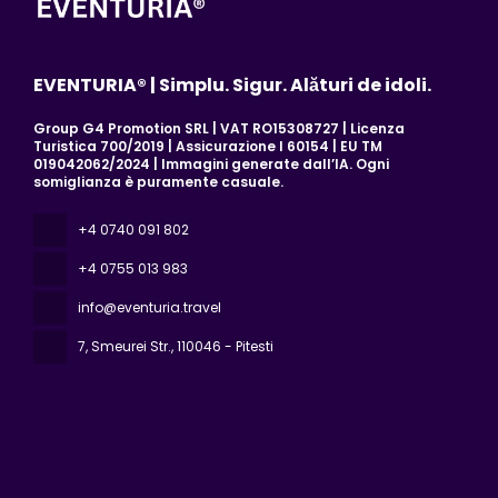
EVENTURIA® | Simplu. Sigur. Alături de idoli.
Group G4 Promotion SRL | VAT RO15308727 | Licenza
Turistica 700/2019 | Assicurazione I 60154 | EU TM
019042062/2024 | Immagini generate dall’IA. Ogni
somiglianza è puramente casuale.
+4 0740 091 802
+4 0755 013 983
info@eventuria.travel
7, Smeurei Str.
, 110046 - Pitesti