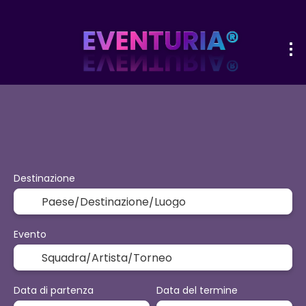
+
Sport ed eventi
Attività
Opzioni p
Volo + Hotel
Destinazione
Evento
Data di partenza
Data del termine