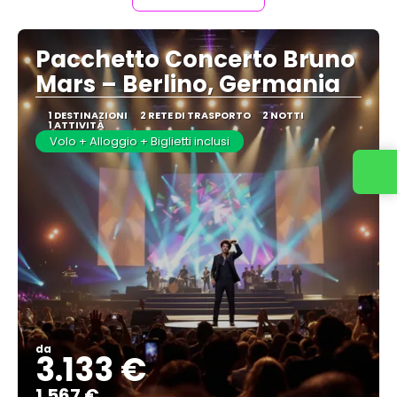
Pacchetto Concerto Bruno
Mars – Berlino, Germania
1 DESTINAZIONI
2 RETE DI TRASPORTO
2 NOTTI
1 ATTIVITÀ
Volo + Alloggio + Biglietti inclusi
da
3.133 €
1.567 €