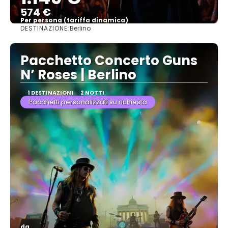
574 €
Per persona (tariffa dinamica)
DESTINAZIONE:
Berlino
Vedere di più
Pacchetto Concerto Guns
N’ Roses | Berlino
1 DESTINAZIONI
2 NOTTI
Pacchetti personalizzati su richiesta
da