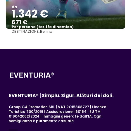
da
1.342 €
671 €
Per persona (tariffa dinamica)
DESTINAZIONE:
Berlino
Vedere di più
EVENTURIA® | Simplu. Sigur. Alături de idoli.
Group G4 Promotion SRL | VAT RO15308727 | Licenza
Turistica 700/2019 | Assicurazione I 60154 | EU TM
019042062/2024 | Immagini generate dall’IA. Ogni
somiglianza è puramente casuale.