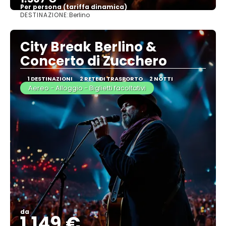
Per persona (tariffa dinamica)
DESTINAZIONE:
Berlino
Vedere di più
City Break Berlino &
Concerto di Zucchero
1 DESTINAZIONI
2 RETE DI TRASPORTO
2 NOTTI
Aereo - Alloggio - Biglietti facoltativi
da
1.149 €