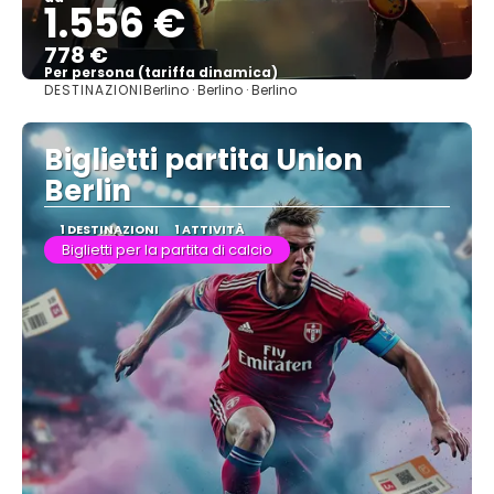
1.556 €
778 €
Per persona (tariffa dinamica)
DESTINAZIONI
Berlino · Berlino · Berlino
Vedere di più
Biglietti partita Union
Berlin
1 DESTINAZIONI
1 ATTIVITÀ
Biglietti per la partita di calcio