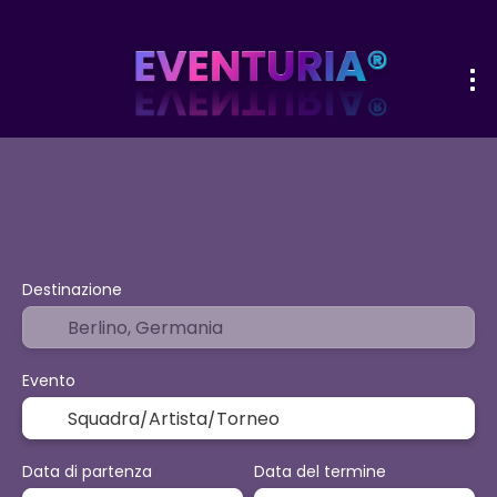
+
Sport ed eventi
Attività
Opzioni p
Volo + Hotel
Destinazione
Evento
Data di partenza
Data del termine