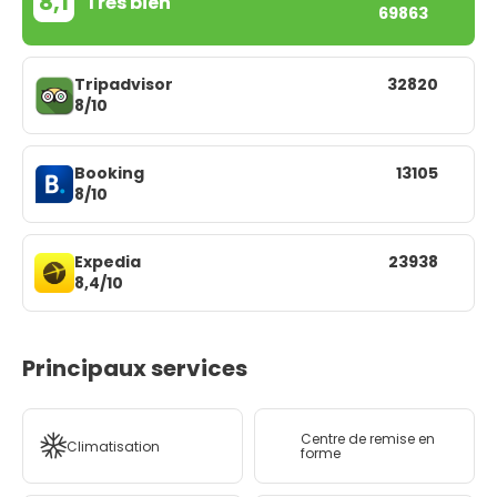
8,1
Très bien
69863
Tripadvisor
32820
8/10
Booking
13105
8/10
Expedia
23938
8,4/10
Principaux services
Centre de remise en
Climatisation
forme