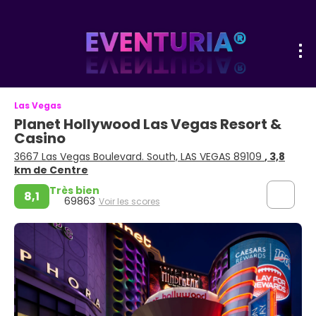
Las Vegas
Planet Hollywood Las Vegas Resort &
Casino
3667 Las Vegas Boulevard. South, LAS VEGAS 89109
, 3,8
km de Centre
Très bien
8,1
69863
Voir les scores