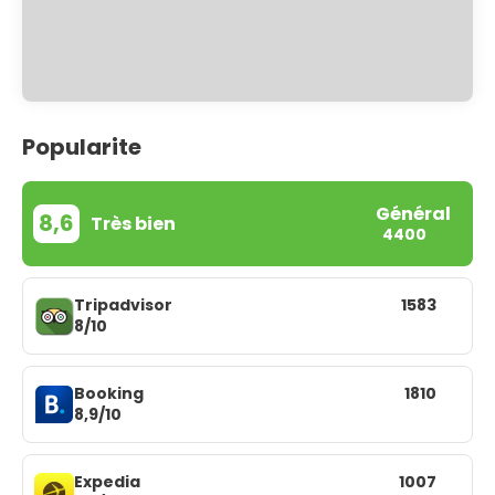
Popularite
Général
8,6
Très bien
4400
Tripadvisor
1583
8/10
Booking
1810
8,9/10
Expedia
1007