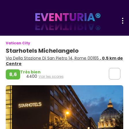
Vatican City
Starhotels Michelangelo
Via Della Stazione Di San Pietro 14, Rome 00165
, 0,5 km de
Centre
Très bien
8,6
4400
Voir les scores