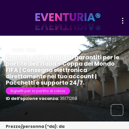
Udine, Italia
Prenota online biglietti garantiti per le
partite dell'Italia – Coppa del Mondo
FIFA | Consegna elettronica
direttamente nel tuo account |
Pacchetti e supporto 24/7.
Biglietti per la partita di calcio
ID dell’opzione vacanza:
36171268
Prezzo/personna (*da): da