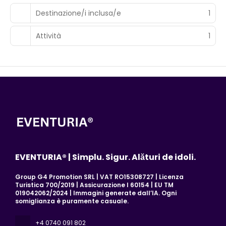
Destinazione/i inclusa/e
1
Attività
1
EVENTURIA® | Simplu. Sigur. Alături de idoli.
Group G4 Promotion SRL | VAT RO15308727 | Licenza
Turistica 700/2019 | Assicurazione I 60154 | EU TM
019042062/2024 | Immagini generate dall’IA. Ogni
somiglianza è puramente casuale.
+4 0740 091 802