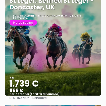
St Leger: Betfred St Leger -
Doncaster, UK
1 DESTINAZIONI
2 RETE DI TRASPORTO
2 NOTTI
1 ATTIVITÀ
Horse racing
da
1.739 €
869 €
Per persona (tariffa dinamica)
DESTINAZIONE:
Doncaster
Vedere di più