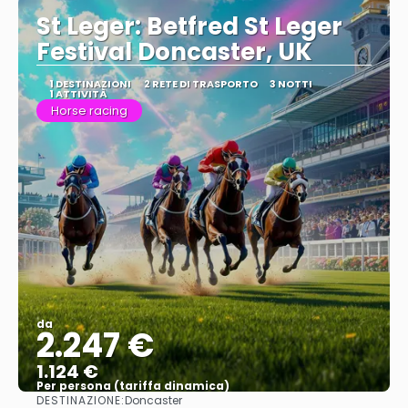
St Leger: Betfred St Leger
Festival Doncaster, UK
1 DESTINAZIONI
2 RETE DI TRASPORTO
3 NOTTI
1 ATTIVITÀ
Horse racing
da
2.247 €
1.124 €
Per persona (tariffa dinamica)
DESTINAZIONE:
Doncaster