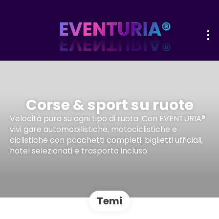
Corse & sport su ruote
Velocità pura su ogni tipo di ruota. Con EVENTURIA®
vivi gare automobilistiche, motociclistiche e
ciclistiche con pacchetti completi: biglietti ufficiali,
hotel selezionati e trasporto incluso.
Temi