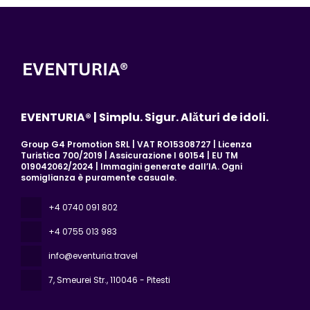
EVENTURIA® | Simplu. Sigur. Alături de idoli.
Group G4 Promotion SRL | VAT RO15308727 | Licenza
Turistica 700/2019 | Assicurazione I 60154 | EU TM
019042062/2024 | Immagini generate dall’IA. Ogni
somiglianza è puramente casuale.
+4 0740 091 802
+4 0755 013 983
info@eventuria.travel
7, Smeurei Str.
, 110046 - Pitesti