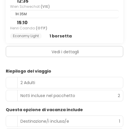
12:35
Wien Schwechat
(VIE)
1H 35M
15:10
Henri Coanda
(OTP)
1 borsetta
Economy Light
Vedi i dettagli
Riepilogo del viaggio
2 Adulti
Notti incluse nel pacchetto
2
Questa opzione di vacanza include
Destinazione/i inclusa/e
1