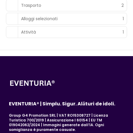
Trasporto
2
Alloggi selezionati
1
Attività
1
EVENTURIA® | Simplu. Sigur. Alături de idoli.
Group G4 Promotion SRL | VAT RO15308727 | Licenza
Turistica 700/2019 | Assicurazione I 60154 | EU TM
019042062/2024 | Immagini generate dall’IA. Ogni
somiglianza è puramente casuale.