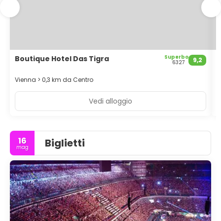
24 ore su 24 e ascensore.
Superbo
Boutique Hotel Das Tigra
H
9,2
6327
Vienna > 0,3 km da Centro
V
Vedi alloggio
16
Biglietti
mag