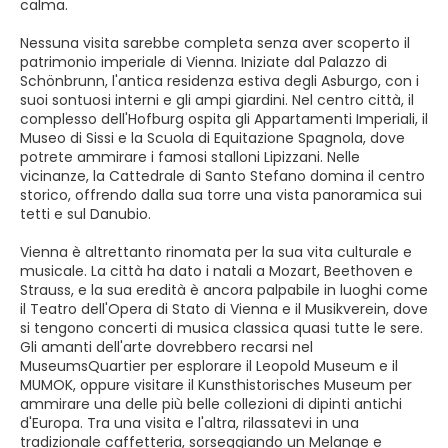
calma.
Nessuna visita sarebbe completa senza aver scoperto il
patrimonio imperiale di Vienna. Iniziate dal Palazzo di
Schönbrunn, l'antica residenza estiva degli Asburgo, con i
suoi sontuosi interni e gli ampi giardini. Nel centro città, il
complesso dell'Hofburg ospita gli Appartamenti Imperiali, il
Museo di Sissi e la Scuola di Equitazione Spagnola, dove
potrete ammirare i famosi stalloni Lipizzani. Nelle
vicinanze, la Cattedrale di Santo Stefano domina il centro
storico, offrendo dalla sua torre una vista panoramica sui
tetti e sul Danubio.
Vienna è altrettanto rinomata per la sua vita culturale e
musicale. La città ha dato i natali a Mozart, Beethoven e
Strauss, e la sua eredità è ancora palpabile in luoghi come
il Teatro dell'Opera di Stato di Vienna e il Musikverein, dove
si tengono concerti di musica classica quasi tutte le sere.
Gli amanti dell'arte dovrebbero recarsi nel
MuseumsQuartier per esplorare il Leopold Museum e il
MUMOK, oppure visitare il Kunsthistorisches Museum per
ammirare una delle più belle collezioni di dipinti antichi
d'Europa. Tra una visita e l'altra, rilassatevi in una
tradizionale caffetteria, sorseggiando un Melange e