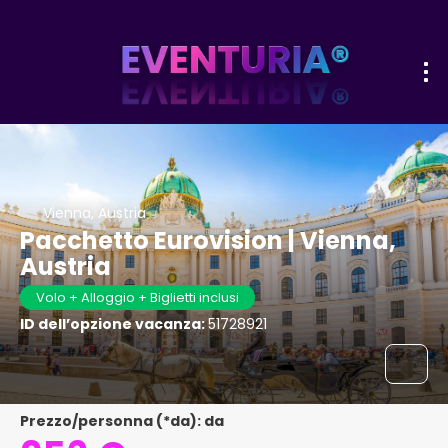
Vienna, Austria
Pacchetto Eurovision | Vienna,
Austria
Volo + Alloggio + Biglietti inclusi
ID dell’opzione vacanza:
51728921
Prezzo/personna (*da): da