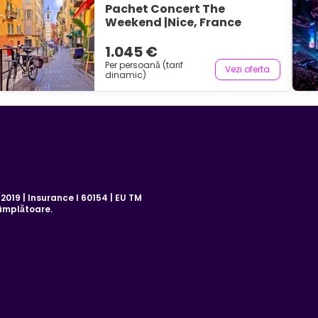
Pachet Concert The
Weekend |Nice, France
1.045 €
Per persoană (tarif
Vezi oferta
dinamic)
019 | Insurance I 60154 | EU TM
âmplătoare.