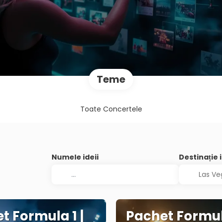
Teme
Toate Concertele
Numele ideii
Destinație 
t Formula 1 |
Pachet Formula