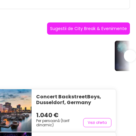
Sugestii de City Break & Evenimente
Co
Concert BackstreetBoys,
Dusseldorf, Germany
1.040 €
Per persoană (tarif
Vezi oferta
dinamic)