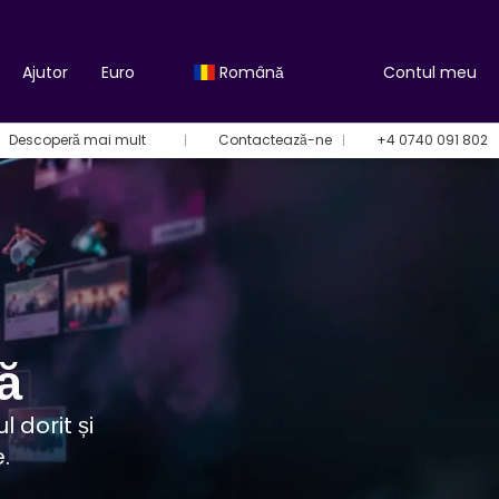
Ajutor
Euro
Română
Contul meu
Descoperă mai mult
Contactează-ne
+4 0740 091 802
ă
 dorit și
.