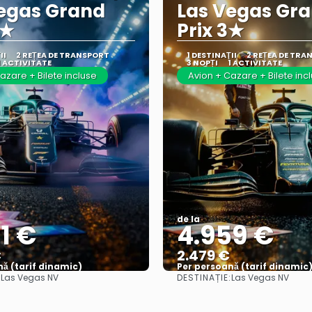
egas Grand
Las Vegas Gr
4★
Prix 3★
II
2 REȚEA DE TRANSPORT
1 DESTINAŢII
2 REȚEA DE TRA
1 ACTIVITATE
3 NOPȚI
1 ACTIVITATE
azare + Bilete incluse
Avion + Cazare + Bilete inc
de la
1 €
4.959 €
€
2.479 €
ă (tarif dinamic)
Per persoană (tarif dinamic
:
DESTINAȚIE:
Las Vegas NV
Las Vegas NV
Vezi mai multe
Vezi mai multe