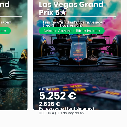
and
Las Vegas Grand
Prix 5★
NSPORT
1 DESTINAŢII
2 REȚEA DE TRANSPORT
3 NOPȚI
1 ACTIVITATE
luse
Avion + Cazare + Bilete incluse
de la
5.252 €
2.626 €
)
Per persoană (tarif dinamic)
DESTINAȚIE:
Las Vegas NV
Vezi mai multe