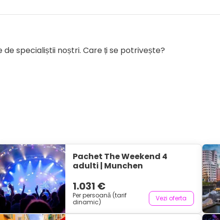
de specialiștii noștri. Care ți se potrivește?
Pachet The Weekend 4
adulti | Munchen
1.031 €
Per persoană (tarif
Vezi oferta
dinamic)