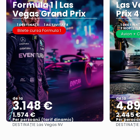
Formula 1 | Las
Las V
Vegas Grand Prix
Prix 
1 DESTINAŢII
1 ACTIVITATE
1 DESTINAŢ
3 NOPȚI
Bilete cursa Formula 1
Avion + C
de la
de la
3.148 €
4.89
1.574 €
2.445 
Per persoană (tarif dinamic)
Per persoan
DESTINAȚIE:
DESTINAȚIE
Las Vegas NV
Vezi mai multe