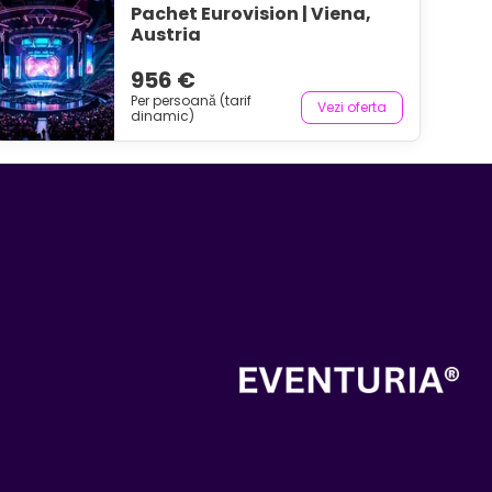
Pachet Eurovision | Viena,
Austria
956 €
Per persoană (tarif
Vezi oferta
dinamic)