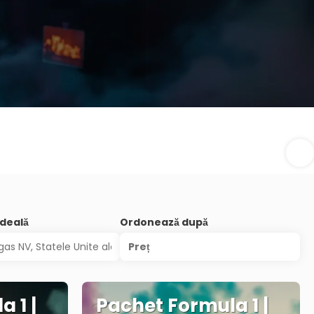
ideală
Ordonează după
Preț
 1 |
Pachet Formula 1 |