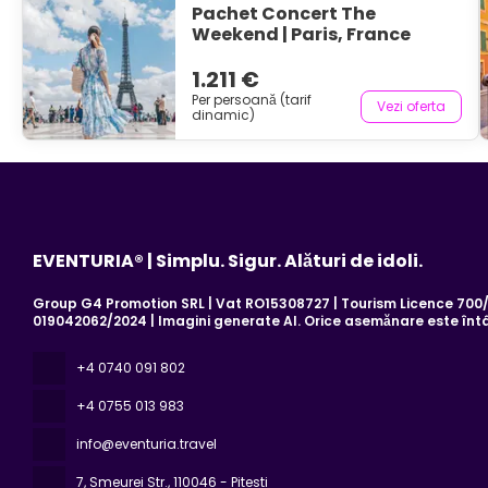
Pachet Concert The
Weekend | Paris, France
1.211 €
Per persoană (tarif
Vezi oferta
dinamic)
EVENTURIA® | Simplu. Sigur. Alături de idoli.
Group G4 Promotion SRL | Vat RO15308727 | Tourism Licence 700/2
019042062/2024 | Imagini generate AI. Orice asemănare este înt
+4 0740 091 802
+4 0755 013 983
info@eventuria.travel
7, Smeurei Str.
, 110046 - Pitesti