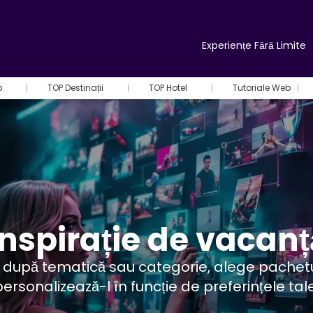
Experiențe Fără Limite
b
TOP Destinații
TOP Hotel
Tutoriale Web
Inspirație de vacanț
ă după tematică sau categorie, alege pachetul
personalizează-l în funcție de preferințele tale