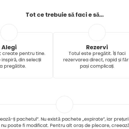
Tot ce trebuie să faci e să...
Alegi
Rezervi
 create pentru tine.
Totul este pregătit. Îți faci
 inspiră, din selecții
rezervarea direct, rapid și fă
a pregătite.
pași complicați.
ază-ți pachetul”. Nu există pachete „expirate”, iar prețur
 nu poate fi modificat. Pentru alt oraș de plecare, creea