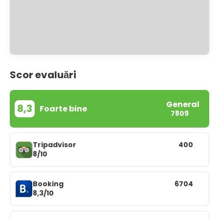
Scor evaluări
General
8,3
Foarte bine
7809
Tripadvisor
400
8/10
Booking
6704
8,3/10