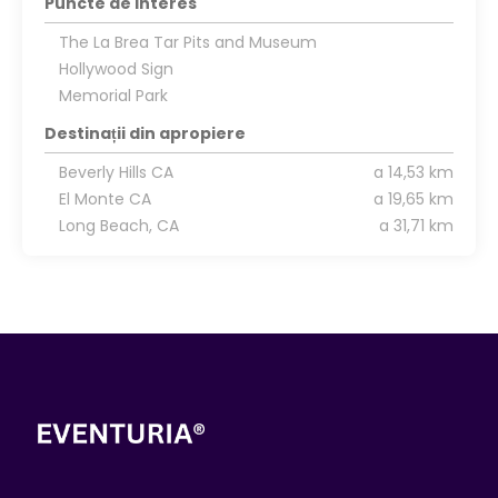
Puncte de interes
The La Brea Tar Pits and Museum
Hollywood Sign
Memorial Park
Destinații din apropiere
Beverly Hills CA
a 14,53 km
El Monte CA
a 19,65 km
Long Beach, CA
a 31,71 km