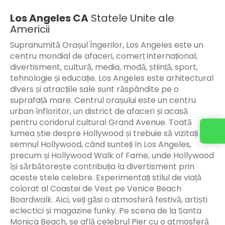
Los Angeles CA
Statele Unite ale
Americii
Supranumită Orașul Îngerilor, Los Angeles este un
centru mondial de afaceri, comerț internațional,
divertisment, cultură, media, modă, știință, sport,
tehnologie și educație. Los Angeles este arhitectural
divers și atracțiile sale sunt răspândite pe o
suprafață mare. Centrul orașului este un centru
urban înfloritor, un district de afaceri și acasă
pentru coridorul cultural Grand Avenue. Toată
lumea știe despre Hollywood și trebuie să vizitați
semnul Hollywood, când sunteți în Los Angeles,
precum și Hollywood Walk of Fame, unde Hollywood
își sărbătorește contribuția la divertisment prin
aceste stele celebre. Experimentați stilul de viață
colorat al Coastei de Vest pe Venice Beach
Boardwalk. Aici, veți găsi o atmosferă festivă, artiști
eclectici și magazine funky. Pe scena de la Santa
Monica Beach, se află celebrul Pier cu o atmosferă