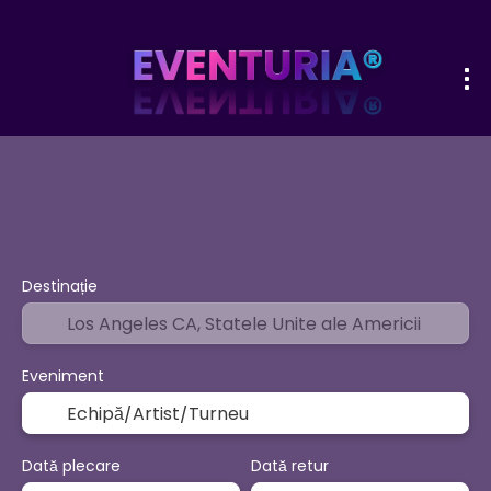
+
Sport şi Evenimente
Activităț
Bilete Avion + Cazare
Destinație
Eveniment
Dată plecare
Dată retur