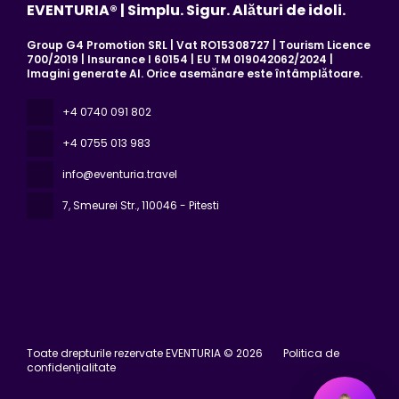
EVENTURIA® | Simplu. Sigur. Alături de idoli.
Group G4 Promotion SRL | Vat RO15308727 | Tourism Licence
700/2019 | Insurance I 60154 | EU TM 019042062/2024 |
Imagini generate AI. Orice asemănare este întâmplătoare.
+4 0740 091 802
+4 0755 013 983
info@eventuria.travel
7, Smeurei Str.
, 110046 - Pitesti
Toate drepturile rezervate EVENTURIA © 2026
Politica de
confidențialitate