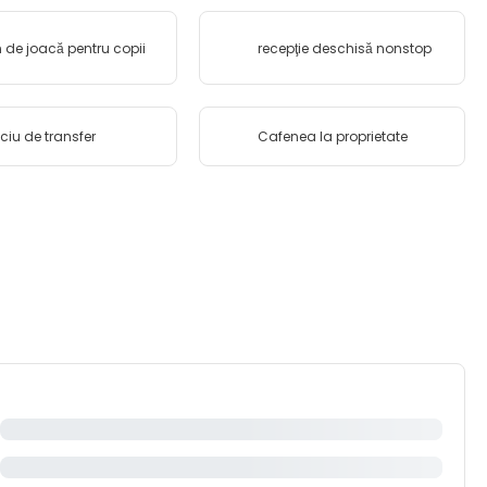
n de joacă pentru copii
recepţie deschisă nonstop
iciu de transfer
Cafenea la proprietate