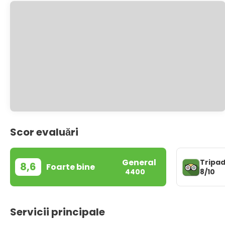
Scor evaluări
General
Tripad
8,6
Foarte bine
8/10
4400
Servicii principale