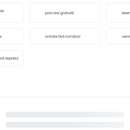
de
parcare gratuită
tere
e
Unitate fără fumători
serv
ut express