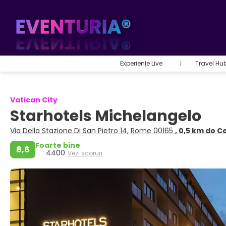
Experiențe Live
Travel Hu
Vatican City
Starhotels Michelangelo
Via Della Stazione Di San Pietro 14, Rome 00165
, 0,5 km do C
Foarte bine
8,6
4400
Vezi scoruri