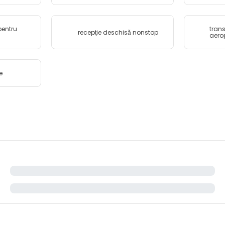
pentru
trans
recepţie deschisă nonstop
aero
e