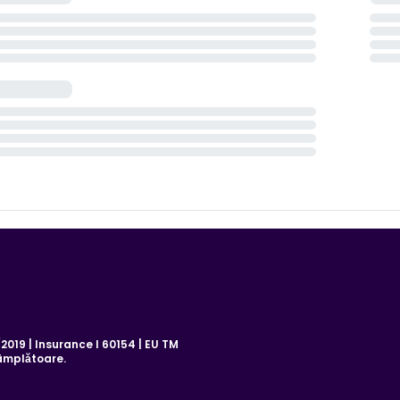
019 | Insurance I 60154 | EU TM
âmplătoare.