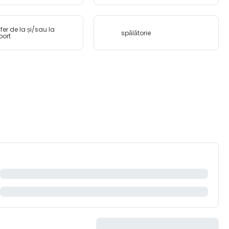
fer de la și/sau la
spălătorie
port