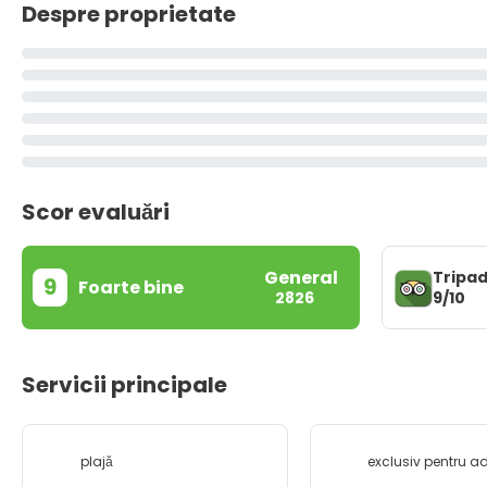
Despre proprietate
Scor evaluări
General
Tripad
9
Foarte bine
9/10
2826
Servicii principale
plajă
exclusiv pentru ad