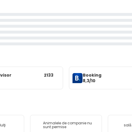
visor
2133
Booking
8,3/10
Animalele de companie nu
ulţi
sală
sunt permise