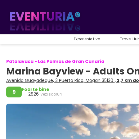
Experiențe Live
Travel Hu
Patalavaca - Las Palmas de Gran Canaria
Marina Bayview - Adults O
Avenida Guayadeque, 3 Puerto Rico, Mogan 35130
, 2,7 km d
Foarte bine
9
2826
Vezi scoruri