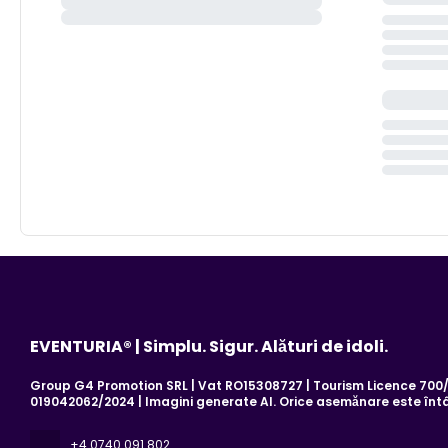
EVENTURIA® | Simplu. Sigur. Alături de idoli.
Group G4 Promotion SRL | Vat RO15308727 | Tourism Licence 700/2
019042062/2024 | Imagini generate AI. Orice asemănare este înt
+4 0740 091 802