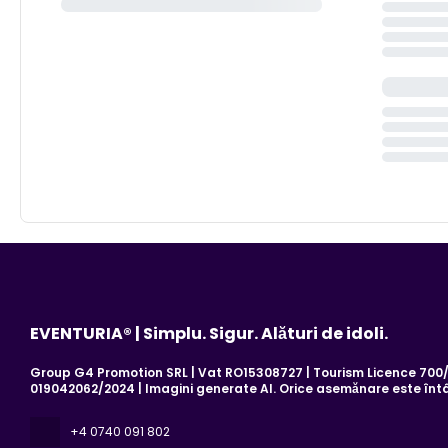
EVENTURIA® | Simplu. Sigur. Alături de idoli.
Group G4 Promotion SRL | Vat RO15308727 | Tourism Licence 700/2
019042062/2024 | Imagini generate AI. Orice asemănare este înt
+4 0740 091 802