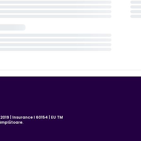
019 | Insurance I 60154 | EU TM
âmplătoare.