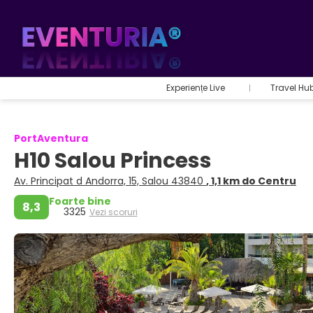
Experiențe Live
Travel Hu
PortAventura
H10 Salou Princess
Av. Principat d Andorra, 15, Salou 43840
, 1,1 km do Centru
Foarte bine
8,3
3325
Vezi scoruri