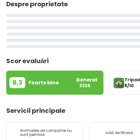
Despre proprietate
Scor evaluări
General
Tripad
8,3
Foarte bine
8/10
3325
Servicii principale
Animalele de companie nu
sală de fitness
sunt permise