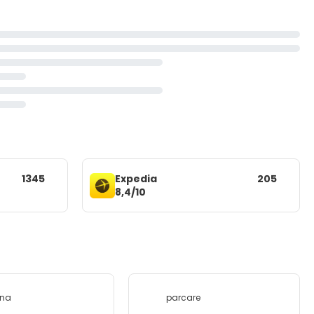
1345
Expedia
205
8,4/10
ina
parcare