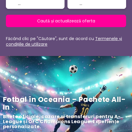
Caută și actualizează oferta
Făcând clic pe "Căutare", sunt de acord cu
Termenele și
condițiile de utilizare
Fotbal în Oceania – Pachete All-
In
Bilete oficiale, cazare și transferuri pentru A-
League și OFC Champions League. Experiențe
personalizate.