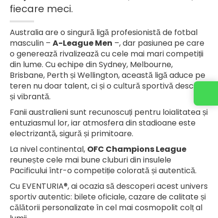
fiecare meci.
Australia are o singură ligă profesionistă de fotbal
masculin –
A-League Men
–, dar pasiunea pe care
o generează rivalizează cu cele mai mari competiții
din lume. Cu echipe din Sydney, Melbourne,
Brisbane, Perth și Wellington, această ligă aduce pe
teren nu doar talent, ci și o cultură sportivă deschisă
și vibrantă.
Fanii australieni sunt recunoscuți pentru loialitatea și
entuziasmul lor, iar atmosfera din stadioane este
electrizantă, sigură și primitoare.
La nivel continental,
OFC Champions League
reunește cele mai bune cluburi din insulele
Pacificului într-o competiție colorată și autentică.
Cu EVENTURIA®, ai ocazia să descoperi acest univers
sportiv autentic: bilete oficiale, cazare de calitate și
călătorii personalizate în cel mai cosmopolit colț al