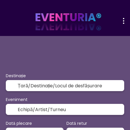
+
Sport şi Evenimente
Activităț
Bilete Avion + Cazare
Destinație
Eveniment
Dată plecare
Dată retur