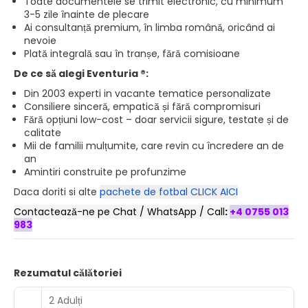
Toate documentele se trimit electronic, cu minimum
3-5 zile înainte de plecare
Ai consultanță premium, în limba română, oricând ai
nevoie
Plată integrală sau în tranșe, fără comisioane
De ce să alegi Eventuria ®:
Din 2003 experti in vacante tematice personalizate
Consiliere sinceră, empatică și fără compromisuri
Fără opțiuni low-cost – doar servicii sigure, testate și de
calitate
Mii de familii mulțumite, care revin cu încredere an de
an
Amintiri construite pe profunzime
Daca doriti si alte
pachete de fotbal CLICK AICI
Contactează-ne pe Chat / WhatsApp / Call
:
+4 0755 013
983
Rezumatul călătoriei
2 Adulți