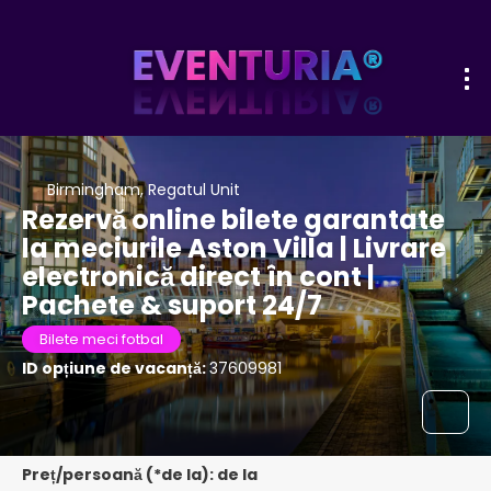
Birmingham, Regatul Unit
Rezervă online bilete garantate
la meciurile Aston Villa | Livrare
electronică direct în cont |
Pachete & suport 24/7
Bilete meci fotbal
ID opțiune de vacanță:
37609981
Preț/persoană (*de la): de la