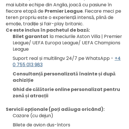
mai iubite echipe din Anglia, joacă cu pasiune în 
fiecare etapă de 
Premier League
. Fiecare meci pe 
teren propriu este o experiență intensă, plină de 
emoție, tradiție și fair-play britanic.
Ce este inclus în pachetul de bază:
Bilet garantat
 la meciurile Aston Villa | Premier 
League/ UEFA Europa League/ UEFA Champions 
League
Suport real și multilingv 24/7 pe WhatsApp - 
+4
0 755 013 983
Consultanță personalizată înainte și după 
achiziție
Ghid de călătorie online personalizat pentru 
zonă și atracții
Servicii opționale (poți adăuga oricând):
Cazare (cu dejun)
Bilete de avion dus-întors