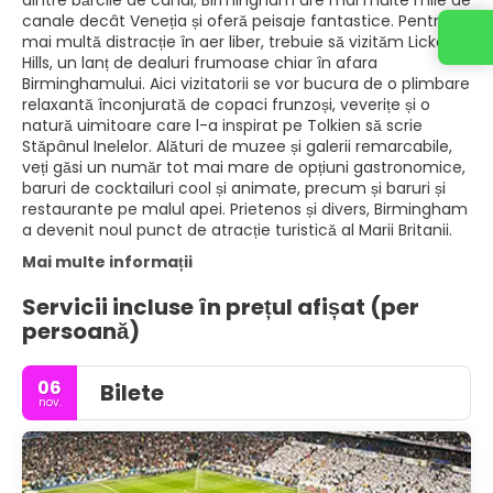
dintre bărcile de canal; Birmingham are mai multe mile de
canale decât Veneția și oferă peisaje fantastice. Pentru
mai multă distracție în aer liber, trebuie să vizităm Lickey
Hills, un lanț de dealuri frumoase chiar în afara
Birminghamului. Aici vizitatorii se vor bucura de o plimbare
relaxantă înconjurată de copaci frunzoși, veverițe și o
natură uimitoare care l-a inspirat pe Tolkien să scrie
Stăpânul Inelelor. Alături de muzee și galerii remarcabile,
veți găsi un număr tot mai mare de opțiuni gastronomice,
baruri de cocktailuri cool și animate, precum și baruri și
restaurante pe malul apei. Prietenos și divers, Birmingham
a devenit noul punct de atracție turistică al Marii Britanii.
Mai multe informații
Servicii incluse în prețul afișat (per
persoană)
06
Bilete
nov.