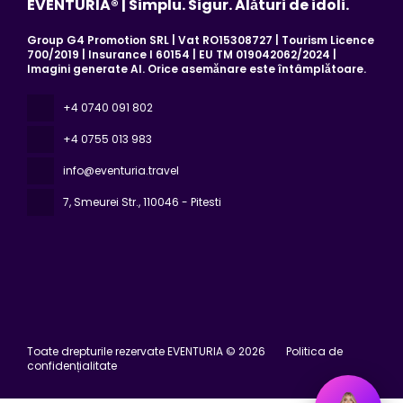
EVENTURIA® | Simplu. Sigur. Alături de idoli.
Group G4 Promotion SRL | Vat RO15308727 | Tourism Licence
700/2019 | Insurance I 60154 | EU TM 019042062/2024 |
Imagini generate AI. Orice asemănare este întâmplătoare.
+4 0740 091 802
+4 0755 013 983
info@eventuria.travel
7, Smeurei Str.
, 110046 - Pitesti
Toate drepturile rezervate EVENTURIA © 2026
Politica de
confidențialitate