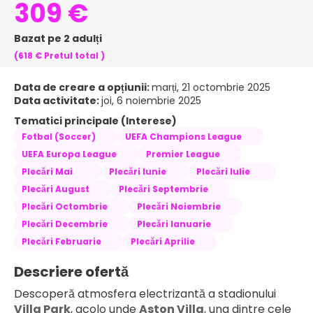
309 €
Bazat pe 2 adulți
(618 €
Pretul total
)
Data de creare a opțiunii:
marți, 21 octombrie 2025
Data activitate:
joi, 6 noiembrie 2025
Tematici principale (Interese)
Fotbal (Soccer)
UEFA Champions League
UEFA Europa League
Premier League
Plecări Mai
Plecări Iunie
Plecări Iulie
Plecări August
Plecări Septembrie
Plecări Octombrie
Plecări Noiembrie
Plecări Decembrie
Plecări Ianuarie
Plecări Februarie
Plecări Aprilie
Descriere ofertă
Descoperă atmosfera electrizantă a stadionului 
Villa Park
, acolo unde 
Aston Villa
, una dintre cele 