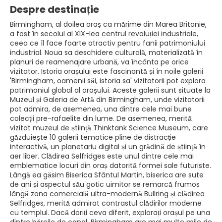
Despre destinație
Birmingham, al doilea oraș ca mărime din Marea Britanie,
a fost în secolul al XIX-lea centrul revoluției industriale,
ceea ce îl face foarte atractiv pentru fanii patrimoniului
industrial. Noua sa deschidere culturală, materializată în
planuri de reamenajare urbană, va încânta pe orice
vizitator. Istoria orașului este fascinantă și în noile galerii
'Birmingham, oamenii săi, istoria sa' vizitatorii pot explora
patrimoniul global al orașului. Aceste galerii sunt situate la
Muzeul și Galeria de Artă din Birmingham, unde vizitatorii
pot admira, de asemenea, una dintre cele mai bune
colecții pre-rafaelite din lume. De asemenea, merită
vizitat muzeul de știință Thinktank Science Museum, care
găzduiește 10 galerii tematice pline de distracție
interactivă, un planetariu digital și un grădină de știință în
aer liber. Clădirea Selfridges este unul dintre cele mai
emblematice locuri din oraș datorită formei sale futuriste.
Lângă ea găsim Biserica Sfântul Martin, biserica are sute
de ani și aspectul său gotic uimitor se remarcă frumos
lângă zona comercială ultra-modernă Bullring și clădirea
Selfridges, merită admirat contrastul clădirilor moderne
cu templul. Dacă doriți ceva diferit, explorați orașul pe una