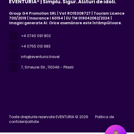
EVENTURIA® | Simplu. Sigur. Alături de idoli.
Group G4 Promotion SRL | Vat RO15308727 | Tourism Licence
700/2019 | Insurance I 60154 | EU TM 019042062/2024 |
Imagini generate AI. Orice asemănare este întâmplătoare.
+4 0740 091 802
+4 0755 013 983
info@eventuria.travel
7, Smeurei Str.
, 110046 - Pitesti
Toate drepturile rezervate EVENTURIA © 2026
Politica de
confidențialitate