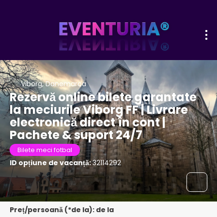
Viborg, Danemarca
Rezervă online bilete garantate
la meciurile Viborg FF | Livrare
electronică direct în cont |
Pachete & suport 24/7
Bilete meci fotbal
ID opțiune de vacanță:
32114292
Preț/persoană (*de la): de la