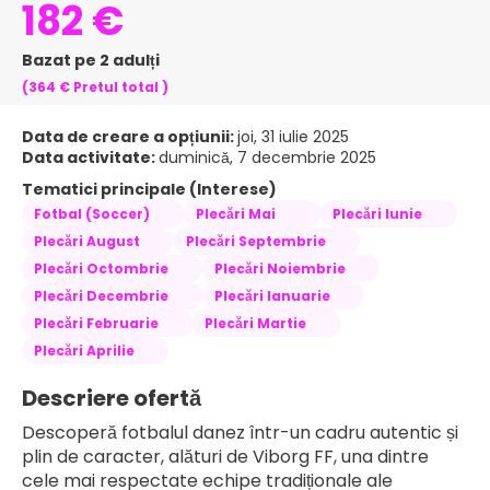
182 €
Bazat pe 2 adulți
(364 €
Pretul total
)
Data de creare a opțiunii:
joi, 31 iulie 2025
Data activitate:
duminică, 7 decembrie 2025
Tematici principale (Interese)
Fotbal (Soccer)
Plecări Mai
Plecări Iunie
Plecări August
Plecări Septembrie
Plecări Octombrie
Plecări Noiembrie
Plecări Decembrie
Plecări Ianuarie
Plecări Februarie
Plecări Martie
Plecări Aprilie
Descriere ofertă
Descoperă fotbalul danez într-un cadru autentic și 
plin de caracter, alături de Viborg FF, una dintre 
cele mai respectate echipe tradiționale ale 