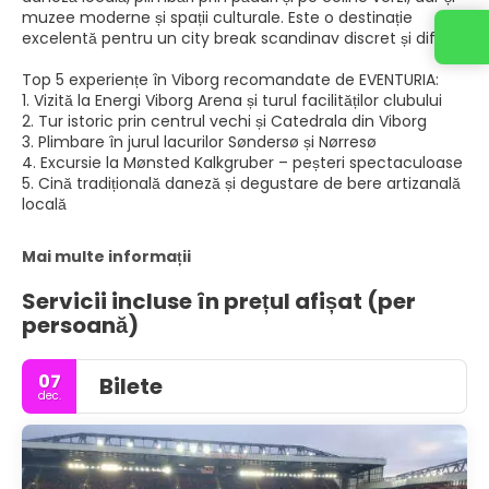
muzee moderne și spații culturale. Este o destinație
excelentă pentru un city break scandinav discret și diferit.
Top 5 experiențe în Viborg recomandate de EVENTURIA:
1. Vizită la Energi Viborg Arena și turul facilităților clubului
2. Tur istoric prin centrul vechi și Catedrala din Viborg
3. Plimbare în jurul lacurilor Søndersø și Nørresø
4. Excursie la Mønsted Kalkgruber – peșteri spectaculoase
5. Cină tradițională daneză și degustare de bere artizanală
locală
Mai multe informații
Servicii incluse în prețul afișat (per
persoană)
07
Bilete
dec.