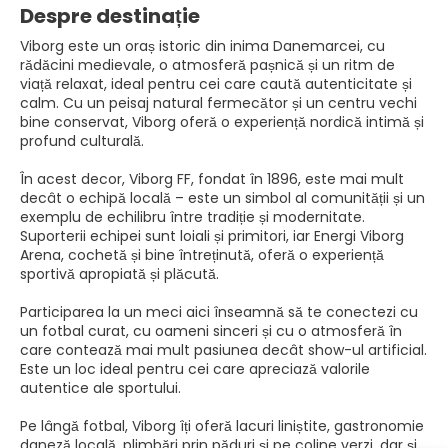
Despre destinație
Viborg este un oraș istoric din inima Danemarcei, cu
rădăcini medievale, o atmosferă pașnică și un ritm de
viață relaxat, ideal pentru cei care caută autenticitate și
calm. Cu un peisaj natural fermecător și un centru vechi
bine conservat, Viborg oferă o experiență nordică intimă și
profund culturală.
În acest decor, Viborg FF, fondat în 1896, este mai mult
decât o echipă locală – este un simbol al comunității și un
exemplu de echilibru între tradiție și modernitate.
Suporterii echipei sunt loiali și primitori, iar Energi Viborg
Arena, cochetă și bine întreținută, oferă o experiență
sportivă apropiată și plăcută.
Participarea la un meci aici înseamnă să te conectezi cu
un fotbal curat, cu oameni sinceri și cu o atmosferă în
care contează mai mult pasiunea decât show-ul artificial.
Este un loc ideal pentru cei care apreciază valorile
autentice ale sportului.
Pe lângă fotbal, Viborg îți oferă lacuri liniștite, gastronomie
daneză locală, plimbări prin păduri și pe coline verzi, dar și