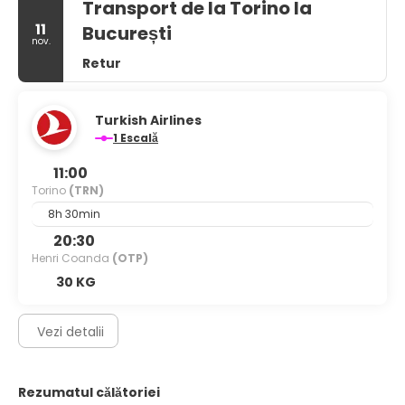
Transport de la Torino la
11
București
nov.
Retur
Turkish Airlines
1 Escală
11:00
Torino
(TRN)
8h 30min
20:30
Henri Coanda
(OTP)
30 KG
Vezi detalii
Rezumatul călătoriei