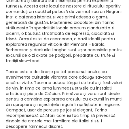
Mâncarea și băutura sunt esențiale pentru experiența
turineză. Acesta este locul de naștere al ritualului aperitiv:
comandați un cocktail pe bază de vermut sau un Negroni
într-o cafenea istorică și veți primi adesea o gamă
generoasă de gustări. Moștenirea ciocolatei din Torino
strălucește în specialități locale precum gianduiotto și
bicerin, o băutură stratificată de espresso, ciocolată și
frișcă. Orașul este, de asemenea, o bază ideală pentru
explorarea regiunilor viticole din Piemont - Barolo,
Barbaresco și dealurile Langhe sunt ușor accesibile pentru
excursii de o zi axate pe podgorii, preparate cu trufe și
tradiții slow-food.
Torino este o destinație pe tot parcursul anului, cu
evenimente culturale vibrante care adaugă savoare
oricărei vizite. Toamna aduce târguri de trufe și festivaluri
de vin, în timp ce iarna luminează străzile cu instalații
artistice și piețe de Crăciun. Primăvara și vara sunt ideale
pentru a combina explorarea orașului cu excursii în munții
din apropiere și reședințele regale împrăștiate în regiune.
Compact, ușor de parcurs pe jos și elegant, Torino
recompensează călătorii care își fac timp să privească
dincolo de orașele mai familiare ale Italiei și să-i
descopere farmecul discret.