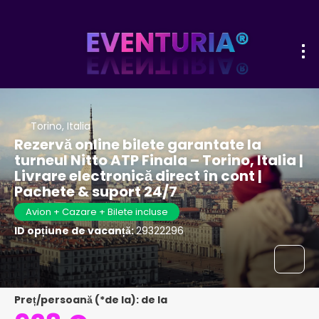
Torino, Italia
Rezervă online bilete garantate la
turneul Nitto ATP Finala – Torino, Italia |
Livrare electronică direct în cont |
Pachete & suport 24/7
Avion + Cazare + Bilete incluse
ID opțiune de vacanță:
29322296
Preț/persoană (*de la): de la