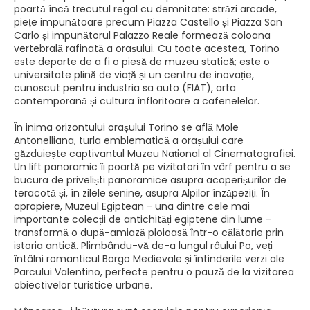
poartă încă trecutul regal cu demnitate: străzi arcade,
piețe impunătoare precum Piazza Castello și Piazza San
Carlo și impunătorul Palazzo Reale formează coloana
vertebrală rafinată a orașului. Cu toate acestea, Torino
este departe de a fi o piesă de muzeu statică; este o
universitate plină de viață și un centru de inovație,
cunoscut pentru industria sa auto (FIAT), arta
contemporană și cultura înfloritoare a cafenelelor.
În inima orizontului orașului Torino se află Mole
Antonelliana, turla emblematică a orașului care
găzduiește captivantul Muzeu Național al Cinematografiei.
Un lift panoramic îi poartă pe vizitatori în vârf pentru a se
bucura de priveliști panoramice asupra acoperișurilor de
teracotă și, în zilele senine, asupra Alpilor înzăpeziți. În
apropiere, Muzeul Egiptean - una dintre cele mai
importante colecții de antichități egiptene din lume -
transformă o după-amiază ploioasă într-o călătorie prin
istoria antică. Plimbându-vă de-a lungul râului Po, veți
întâlni romanticul Borgo Medievale și întinderile verzi ale
Parcului Valentino, perfecte pentru o pauză de la vizitarea
obiectivelor turistice urbane.