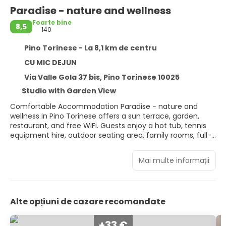
Paradise - nature and wellness
Foarte bine
8,5
140
Pino Torinese - La 8,1 km de centru
CU MIC DEJUN
Via Valle Gola 37 bis, Pino Torinese 10025
Studio with Garden View
Comfortable Accommodation Paradise - nature and
wellness in Pino Torinese offers a sun terrace, garden,
restaurant, and free WiFi. Guests enjoy a hot tub, tennis
equipment hire, outdoor seating area, family rooms, full-
day security, bicycle parking, breakfast in the room,
solarium, and luggage storage. Dining Experience The
Mai multe informații
family-friendly restaurant serves Italian cuisine with
vegetarian and gluten-free options. Breakfast includes
fresh pastries, while lunch and dinner are available in a
traditional and romantic ambience. Local Attractions
Alte opțiuni de cazare recomandate
Located 11 km from Mole Antonelliana and 26 km from
Torino Airport, the apartment is near Porta Nuova Railway
Station and Polytechnic University of Turin. Guests
+33 €