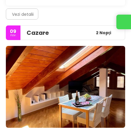
Vezi detalii
09
Cazare
2 Nopţi
nov.