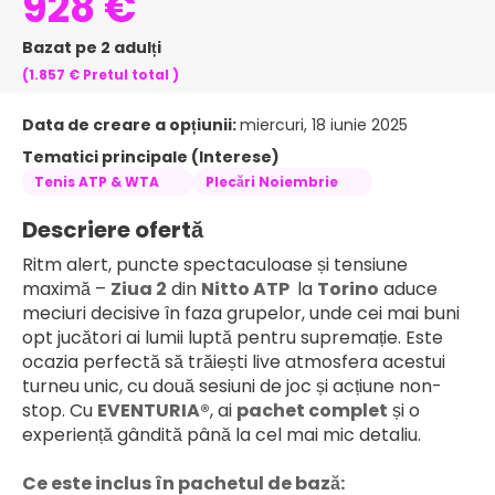
928 €
Bazat pe 2 adulți
(1.857 €
Pretul total
)
Data de creare a opțiunii:
miercuri, 18 iunie 2025
Tematici principale (Interese)
Tenis ATP & WTA
Plecări Noiembrie
Descriere ofertă
Ritm alert, puncte spectaculoase și tensiune 
maximă – 
Ziua 2
 din 
Nitto ATP 
 la 
Torino
 aduce 
meciuri decisive în faza grupelor, unde cei mai buni 
opt jucători ai lumii luptă pentru supremație. Este 
ocazia perfectă să trăiești live atmosfera acestui 
turneu unic, cu două sesiuni de joc și acțiune non-
stop. Cu 
EVENTURIA®
, ai 
pachet complet
 și o 
experiență gândită până la cel mai mic detaliu.
Ce este inclus în pachetul de bază: