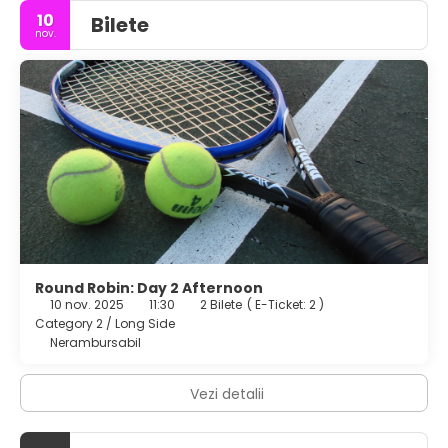
10
Bilete
nov.
Round Robin: Day 2 Afternoon
10 nov. 2025
11:30
2 Bilete
(
E-Ticket: 2
)
Category 2 / Long Side
Nerambursabil
Vezi detalii