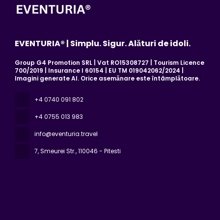
EVENTURIA® | Simplu. Sigur. Alături de idoli.
Group G4 Promotion SRL | Vat RO15308727 | Tourism Licence
700/2019 | Insurance I 60154 | EU TM 019042062/2024 |
Imagini generate AI. Orice asemănare este întâmplătoare.
+4 0740 091 802
+4 0755 013 983
info@eventuria.travel
7, Smeurei Str.
, 110046 - Pitesti