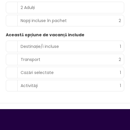
2 Adulți
Nopţi incluse în pachet
2
Această opțiune de vacanță include
Destinație/i incluse
1
Transport
2
Cazări selectate
1
Activităţi
1