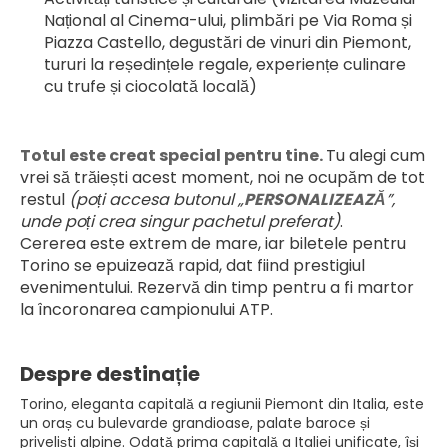
Național al Cinema-ului, plimbări pe Via Roma și 
Piazza Castello, degustări de vinuri din Piemont, 
tururi la reședințele regale, experiențe culinare 
cu trufe și ciocolată locală)
Totul este creat special pentru tine. 
Tu alegi cum 
vrei să trăiești acest moment, noi ne ocupăm de tot 
restul 
(poți accesa butonul „
PERSONALIZEAZĂ
”, 
unde poți crea singur pachetul preferat)
.
Cererea este extrem de mare, iar biletele pentru 
Torino se epuizează rapid, dat fiind prestigiul 
evenimentului. Rezervă din timp pentru a fi martor 
la încoronarea campionului ATP.
Despre destinație
Torino, eleganta capitală a regiunii Piemont din Italia, este
un oraș cu bulevarde grandioase, palate baroce și
priveliști alpine. Odată prima capitală a Italiei unificate, își