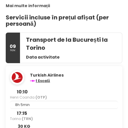
Mai multe informații
Servicii incluse în prețul afișat (per
persoană)
Transport de la București la
09
Torino
nov.
Data activitate
Turkish Airlines
1 Escală
10:10
Henri Coanda
(OTP)
8h 5min
17:15
Torino
(TRN)
30 KG