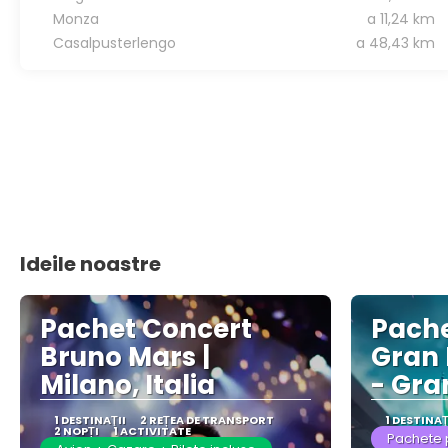
Monza
a 11,24 km
Casalpusterlengo
a 48,43 km
Ideile noastre
Pachet Concert
Pache
Bruno Mars |
Gran 
Milano, Italia
- Gra
1 DESTINAŢII
2 REȚEA DE TRANSPORT
1 DESTINAŢ
2 NOPȚI
1 ACTIVITATE
Pachete 