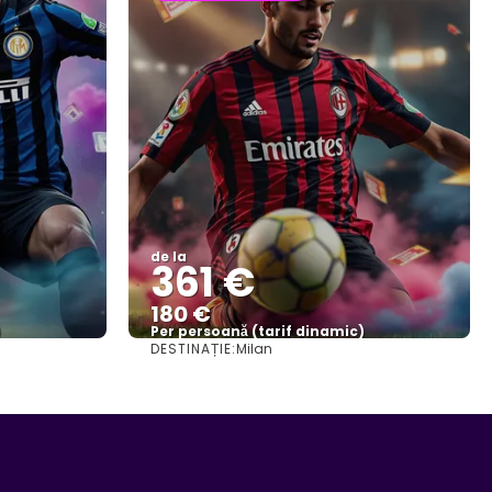
de la
361 €
180 €
)
Per persoană (tarif dinamic)
DESTINAȚIE:
Milan
Vezi mai multe