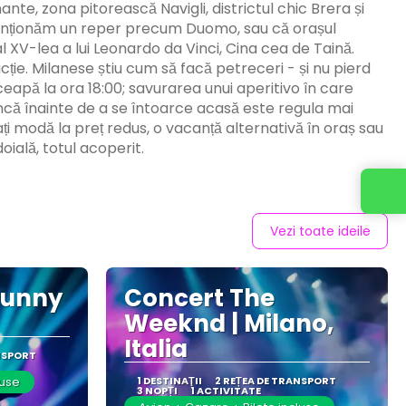
ante, zona pitorească Navigli, districtul chic Brera și
 menționăm un reper precum Duomo, sau că orașul
XV-lea a lui Leonardo da Vinci, Cina cea de Taină.
cție. Milanese știu cum să facă petreceri - și nu pierd
eapă la ora 18:00; savurarea unui aperitivo în care
uncă înainte de a se întoarce acasă este regula mai
i modă la preț redus, o vacanță alternativă în oraș sau
oială, totul acoperit.
Vezi toate ideile
Bunny
Concert The
Weeknd | Milano,
Italia
NSPORT
luse
1 DESTINAŢII
2 REȚEA DE TRANSPORT
3 NOPȚI
1 ACTIVITATE