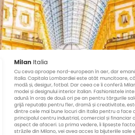
Milan
Italia
Cu ceva aproape nord-european în aer, dar emanând 
Italia. Capitala Lombardiei este atât muncitoare, cât
modă și, desigur, fotbal. Dar ceea ce îi conferă Mil
modei și designului interior italian. Fashionistele in
adună în oraș de două ori pe an pentru târgurile sa
grijă reputația pentru fler, dramă și creativitate, es
dintre cele mai bune locuri din Italia pentru a face 
principalul centru industrial, comercial și financiar a
aspect de afaceri. La prima vedere, îi lipsește factor
străzile din Milano, vei avea acces la bijuteriile sale 