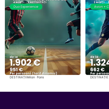
4 NOPȚI
2 ACTIVITĂȚI
2 NOPȚI
Duo Experience
Avion + C
de la
de la
1.902 €
1.32
951 €
662 €
Per persoană (tarif dinamic)
Per persoan
DESTINAȚII
DESTINAȚIE
Milan · Paris
Vezi mai multe