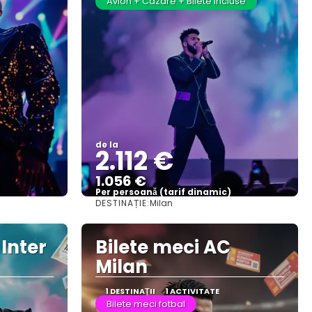
Avion + Cazare + Bilete incluse
de la
2.112 €
1.056 €
)
Per persoană (tarif dinamic)
DESTINAȚIE:
Milan
Vezi mai multe
 Inter
Bilete meci AC
Milan
1 DESTINAŢII
1 ACTIVITATE
Bilete meci fotbal