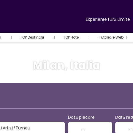
Experiențe Fără Limite
b
TOP Destinații
TOP Hotel
Tutoriale Web
Milan, Italia
+
Activități
ilete Avion + Cazare
Dată plecare
Dată ret