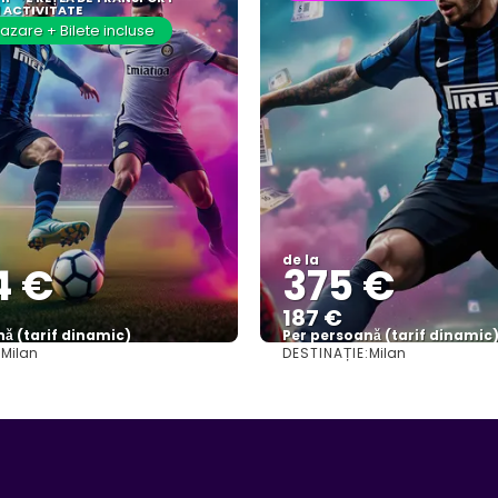
1 ACTIVITATE
azare + Bilete incluse
de la
4 €
375 €
187 €
ă (tarif dinamic)
Per persoană (tarif dinamic
:
DESTINAȚIE:
Milan
Milan
Vezi mai multe
Vezi mai multe