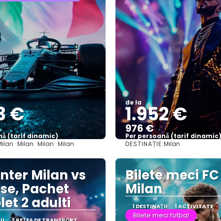
de la
3 €
1.952 €
976 €
ă (tarif dinamic)
Per persoană (tarif dinamic
DESTINAȚIE:
ilan · Milan · Milan · Milan
Milan
Vezi mai multe
Vezi mai multe
Inter Milan vs
Bilete meci FC
se, Pachet
Milan
et 2 adulti
1 DESTINAŢII
1 ACTIVITATE
Bilete meci fotbal
II
2 REȚEA DE TRANSPORT