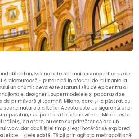
stil italian, Milano este cel mai cosmopolit oraș din
 și glamuroasă - puternică în afaceri de la finanțe la
anului un anumit ceva este statutul său de epicentru al
ternaționale, designerii, supermodelele și paparazzi se
le de primăvară și toamnă: Milano, care și-a păstrat cu
te scena naturală a Italiei. Acesta este cu siguranță unul
cumpărături, sau pentru a te uita în vitrine. Milano este
l Italiei și, ca atare, nu este surprinzător că are un
ul wow, dar dacă îți iei timp și ești hotărât să explorezi
estetice - și ele există. Tăiați prin agitația metropolitană