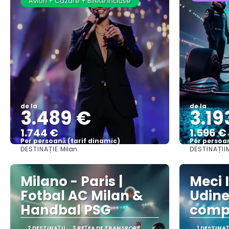
Avion + Cazare + Bilete incluse
de la
de la
3.489 €
3.19
1.744 €
1.596 €
Per persoană (tarif dinamic)
Per persoan
DESTINAȚIE:
DESTINAȚII
Milan
M
Vezi mai multe
Milano - Paris |
Meci 
Fotbal AC Milan &
Udine
Handbal PSG
compl
2 DESTINAŢII
3 REȚEA DE TRANSPORT
1 DESTINAŢ