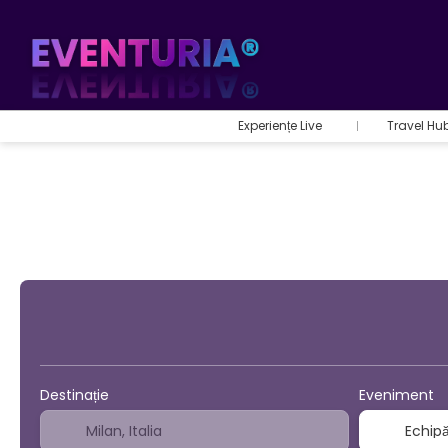
Experiențe Live
Travel Hu
Sport şi Evenimente
B
Destinație
Eveniment