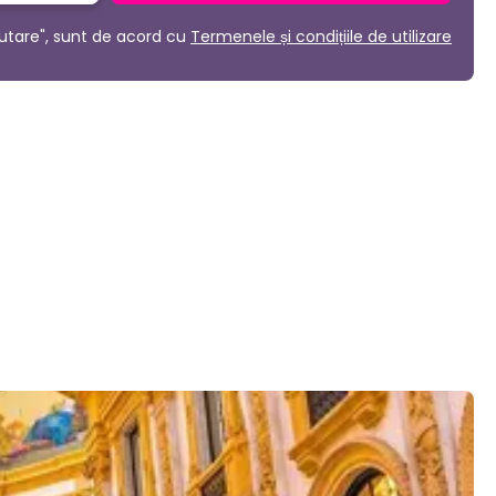
utare", sunt de acord cu
Termenele și condițiile de utilizare