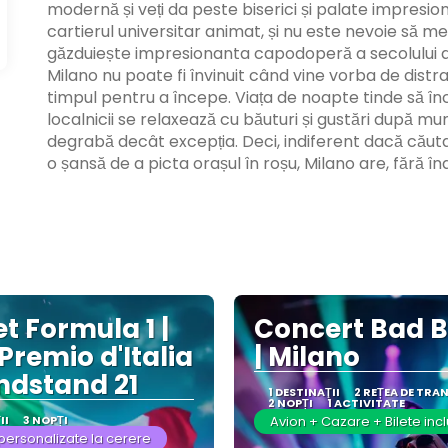
modernă și veți da peste biserici și palate impresion
cartierul universitar animat, și nu este nevoie să
găzduiește impresionanta capodoperă a secolului al 
Milano nu poate fi învinuit când vine vorba de distra
timpul pentru a începe. Viața de noapte tinde să înc
localnicii se relaxează cu băuturi și gustări după m
degrabă decât excepția. Deci, indiferent dacă căutaț
o șansă de a picta orașul în roșu, Milano are, fără înd
t Formula 1 |
Concert Bad 
Premio d'Italia
| Milano
ndstand 21
1 DESTINAŢII
2 REȚEA DE TRA
2 NOPȚI
1 ACTIVITATE
II
3 NOPȚI
Avion + Cazare + Bilete inc
personalizate la cerere