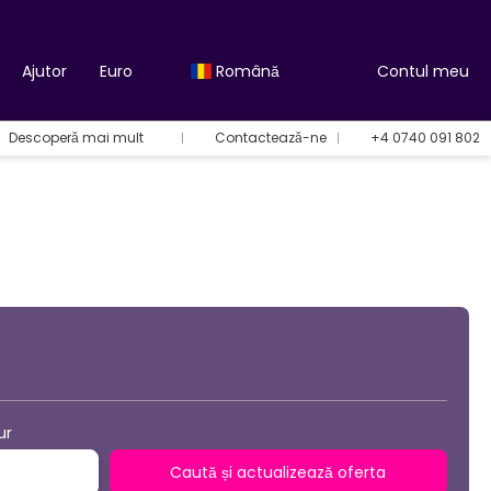
Ajutor
Euro
Română
Contul meu
Descoperă mai mult
Contactează-ne
+4 0740 091 802
Opțiuni de vacanță
ur
Caută și actualizează oferta