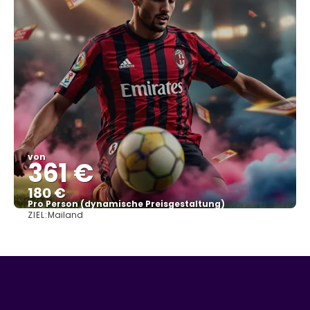
von
361 €
180 €
Pro Person (dynamische Preisgestaltung)
ZIEL:
Mailand
Sehen