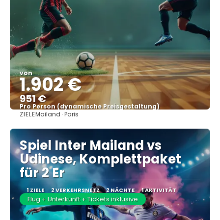
von
1.902 €
951 €
Pro Person (dynamische Preisgestaltung)
ZIELE
Mailand · Paris
Sehen
Spiel Inter Mailand vs
Udinese, Komplettpaket
für 2 Er
1 ZIELE
2 VERKEHRSNETZ
2 NÄCHTE
1 AKTIVITÄT
Flug + Unterkunft + Tickets inklusive