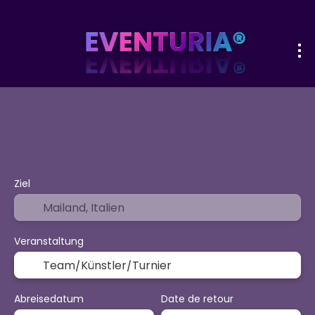
+
Sport & Events
Aktivitäten
Urlaub
Flug + Hotel
Ziel
Veranstaltung
Abreisedatum
Date de retour