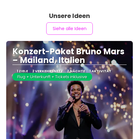
Unsere Ideen
Siehe alle Ideen
Konzert-Paket Bruno Mars
– Mailand, Italien
1 ZIELE
2 VERKEHRSNETZ
2 NÄCHTE
1 AKTIVITÄT
Flug + Unterkunft + Tickets inklusive