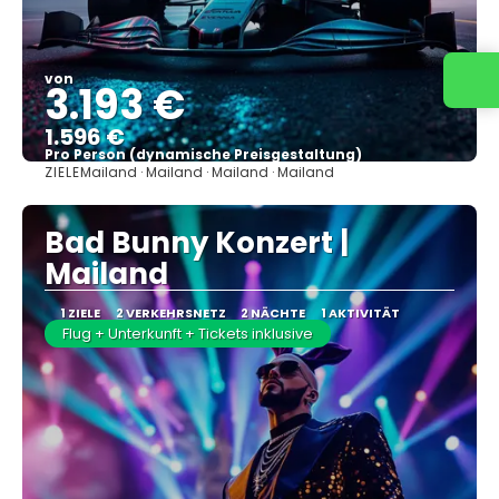
von
3.193 €
1.596 €
Pro Person (dynamische Preisgestaltung)
ZIELE
Mailand · Mailand · Mailand · Mailand
Sehen
Bad Bunny Konzert |
Mailand
1 ZIELE
2 VERKEHRSNETZ
2 NÄCHTE
1 AKTIVITÄT
Flug + Unterkunft + Tickets inklusive