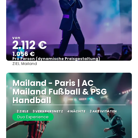
von
2.112 €
1.056 €
Pro Person (dynamische Preisgestaltung)
ZIEL:
Mailand
Sehen
Mailand - Paris | AC
Mailand Fußball & PSG
Handball
2 ZIELE
3 VERKEHRSNETZ
4 NÄCHTE
2 AKTIVITÄTEN
Duo Experience