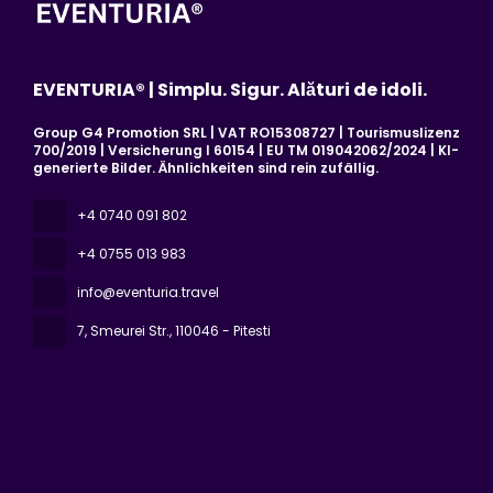
EVENTURIA® | Simplu. Sigur. Alături de idoli.
Group G4 Promotion SRL | VAT RO15308727 | Tourismuslizenz
700/2019 | Versicherung I 60154 | EU TM 019042062/2024 | KI-
generierte Bilder. Ähnlichkeiten sind rein zufällig.
+4 0740 091 802
+4 0755 013 983
info@eventuria.travel
7, Smeurei Str.
, 110046 - Pitesti