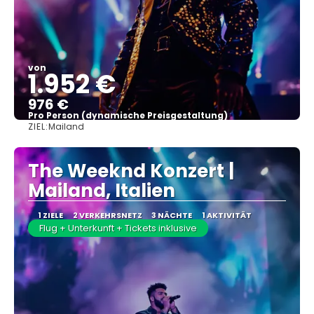
von
1.952 €
976 €
Pro Person (dynamische Preisgestaltung)
ZIEL:
Mailand
Sehen
The Weeknd Konzert |
Mailand, Italien
1 ZIELE
2 VERKEHRSNETZ
3 NÄCHTE
1 AKTIVITÄT
Flug + Unterkunft + Tickets inklusive