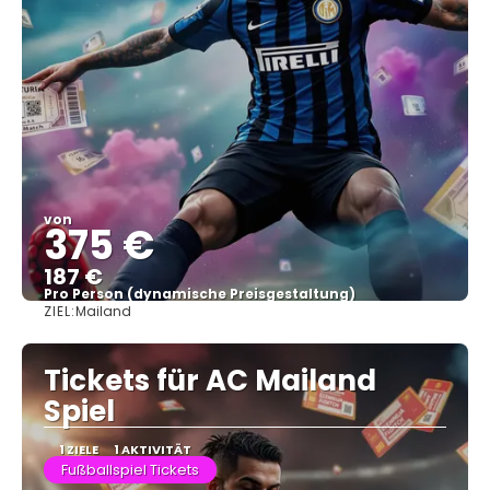
von
375 €
187 €
Pro Person (dynamische Preisgestaltung)
ZIEL:
Mailand
Sehen
Tickets für AC Mailand
Spiel
1 ZIELE
1 AKTIVITÄT
Fußballspiel Tickets