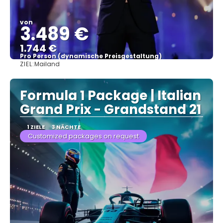
von
3.489 €
1.744 €
Pro Person (dynamische Preisgestaltung)
ZIEL:
Mailand
Sehen
Formula 1 Package | Italian
Grand Prix - Grandstand 21
1 ZIELE
3 NÄCHTE
Customized packages on request