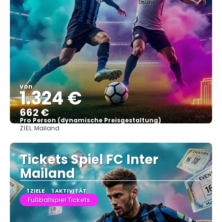
von
1.324 €
662 €
Pro Person (dynamische Preisgestaltung)
ZIEL:
Mailand
Sehen
Tickets Spiel FC Inter
Mailand
1 ZIELE
1 AKTIVITÄT
Fußballspiel Tickets