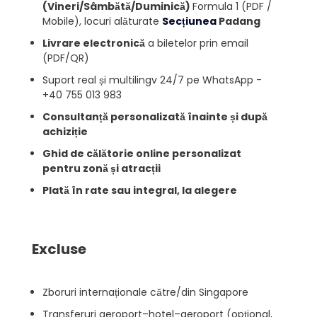
(Vineri/Sâmbătă/Duminică)
Formula 1 (PDF /
Mobile), locuri alăturate
Secțiunea
Padang
Livrare electronică
a biletelor prin email
(PDF/QR)
Suport real și multilingv 24/7 pe WhatsApp -
+40 755 013 983
Consultanță personalizată înainte și după
achiziție
Ghid de călătorie online personalizat
pentru zonă și atracții
Plată în rate sau integral, la alegere
Excluse
Zboruri internaționale către/din Singapore
Transferuri aeroport–hotel–aeroport (opțional,