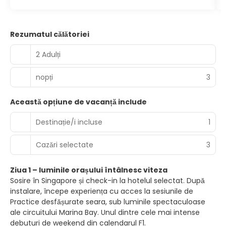
Rezumatul călătoriei
2 Adulți
nopți
3
Această opțiune de vacanță include
Destinație/i incluse
1
Cazări selectate
3
Ziua 1 – luminile orașului întâlnesc viteza
Sosire în Singapore și check-in la hotelul selectat. După
instalare, începe experiența cu acces la sesiunile de
Practice desfășurate seara, sub luminile spectaculoase
ale circuitului Marina Bay. Unul dintre cele mai intense
debuturi de weekend din calendarul F1.