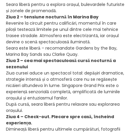
Seara liberă pentru a explora orașul, bulevardele futuriste
și zonele de promenadă.
Ziua 2 – tensiune nocturnă în Marina Bay
Revenire la circuit pentru calificări, momentul în care
piloții testează limitele pe unul dintre cele mai tehnice
trasee stradale. Atmosfera este electrizantă, iar orașul
devine o scenă spectaculoasă iluminată.
Seara este liberă – recomandate Gardens by the Bay,
Marina Bay Sands sau Clarke Quay.
Ziua 3 – cea mai spectaculoasă cursă nocturnă a
sezonului
Ziua cursei aduce un spectacol total: depășiri dramatice,
strategie intensă și o atmosferă care nu se regăsește
nicăieri altundeva în lume. Singapore Grand Prix este o
experiență senzorială completă, amplificată de luminile
orașului și entuziasmul fanilor.
După cursă, seara liberă pentru relaxare sau explorarea
orașului.
Ziua 4 – Check-out. Plecare spre casă, încheind
experiența.
Dimineață liberă pentru ultimele cumpărături, fotografii