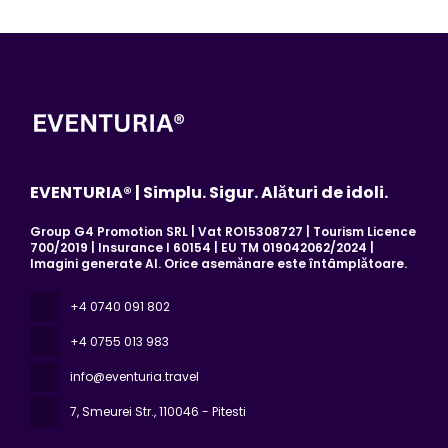
EVENTURIA® | Simplu. Sigur. Alături de idoli.
Group G4 Promotion SRL | Vat RO15308727 | Tourism Licence
700/2019 | Insurance I 60154 | EU TM 019042062/2024 |
Imagini generate AI. Orice asemănare este întâmplătoare.
+4 0740 091 802
+4 0755 013 983
info@eventuria.travel
7, Smeurei Str.
, 110046 - Pitesti