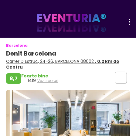
Barcelona
Denit Barcelona
Carrer D Estruc, 24-26, BARCELONA 08002
, 0,2 km do
Centru
Foarte bine
8,7
1419
Vezi scoruri