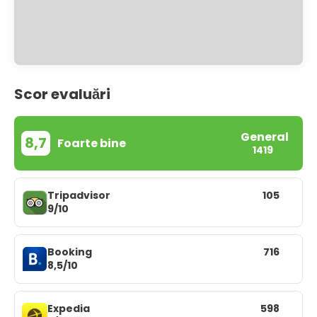
Scor evaluări
General
8,7
Foarte bine
1419
Tripadvisor
105
9/10
Booking
716
8,5/10
Expedia
598