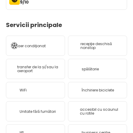
9/10
Servicii principale
recepţie deschisă
aer condiţionat
nonstop
transfer de la și/sau la
spălătorie
aeroport
WiFi
Închiriere biciclete
accesibil cu scaunul
Unitate fără fumători
cu rotile
lift
business centre