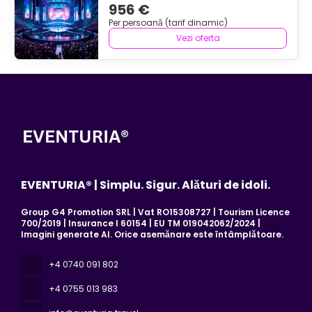
956 €
Per persoană (tarif dinamic)
Vezi oferta
EVENTURIA® | Simplu. Sigur. Alături de idoli.
Group G4 Promotion SRL | Vat RO15308727 | Tourism Licence
700/2019 | Insurance I 60154 | EU TM 019042062/2024 |
Imagini generate AI. Orice asemănare este întâmplătoare.
+4 0740 091 802
+4 0755 013 983