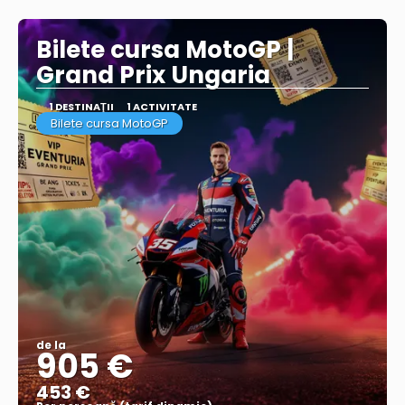
Vezi mai multe
Bilete cursa MotoGP |
Grand Prix Ungaria
1 DESTINAŢII
1 ACTIVITATE
Bilete cursa MotoGP
de la
905 €
453 €