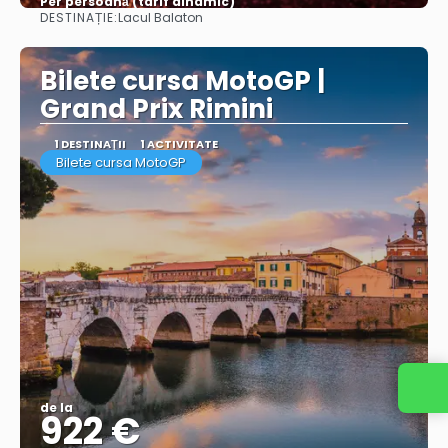
Per persoană (tarif dinamic)
DESTINAȚIE:
Lacul Balaton
Vezi mai multe
Bilete cursa MotoGP |
Grand Prix Rimini
1 DESTINAŢII
1 ACTIVITATE
Bilete cursa MotoGP
de la
922 €