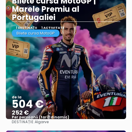
Bilete cursa MotoGP |
Marele Premiu al
Portugaliei
1 DESTINAŢII
1 ACTIVITATE
Bilete cursa MotoGP
de la
504 €
252 €
Per persoană (tarif dinamic)
DESTINAȚIE:
Algarve
Vezi mai multe