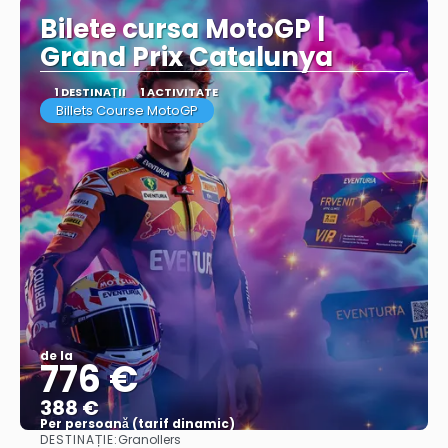
Bilete cursa MotoGP |
Grand Prix Catalunya
1 DESTINAŢII
1 ACTIVITATE
Billets Course MotoGP
de la
776 €
388 €
Per persoană (tarif dinamic)
DESTINAȚIE:
Granollers