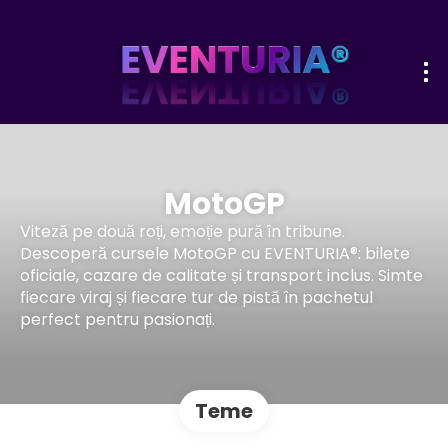
MotoGP
Viteză pe două roți, emoție pură în tribune.
Descoperă cursele MotoGP cu EVENTURIA®: bilete
oficiale, cazare de calitate și transport inclus. Simte
fiecare viraj și fiecare tur de pistă în pachetul
perfect pentru pasionați.
Teme