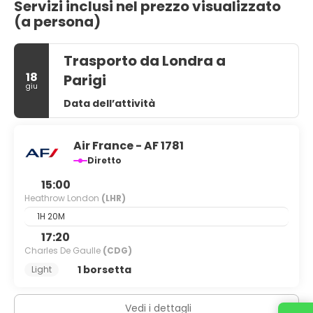
Servizi inclusi nel prezzo visualizzato
(a persona)
Trasporto da Londra a
18
Parigi
giu
Data dell’attività
Air France - AF 1781
Diretto
15:00
Heathrow London
(LHR)
1H 20M
17:20
Charles De Gaulle
(CDG)
1 borsetta
Light
Vedi i dettagli