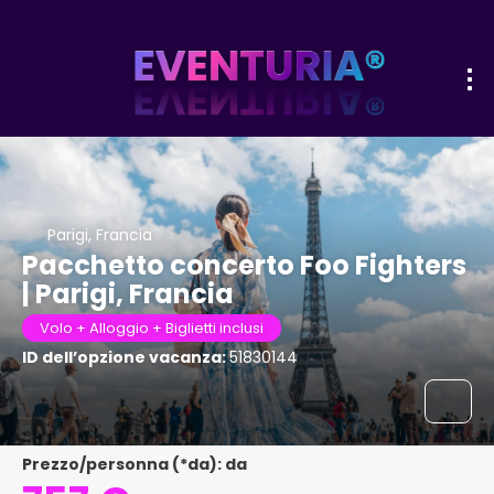
Parigi, Francia
Pacchetto concerto Foo Fighters
| Parigi, Francia
Volo + Alloggio + Biglietti inclusi
ID dell’opzione vacanza:
51830144
Prezzo/personna (*da): da