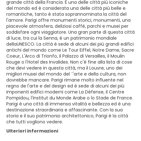
grande città della Francia. È una delle città più iconiche
del mondo ed è considerata una delle città più belle e
romantiche, tanto è stata soprannominata la città del
l'amore. Parigi offre monumenti storici, monumenti, una
piacevole atmosfera, deliziosi caffè, parchi e musei per
soddisfare ogni viaggiatore. Una gran parte di questa città
di luce, tra cui la Senna, è un patrimonio mondiale
dellaUNESCO. La città è sede di alcuni dei più grandi edifici
antichi del mondo come Le Tour Eiffel, Notre Dame, Sacre
Coeur, L'Arco di Trionfo, il Palazzo di Versailles, il Moulin
Rouge o l'Hotel des Invalides. Non c'è fine alla lista di cose
che devi vedere in questa città, ma il Louvre, uno dei
migliori musei del mondo del ´'arte e della cultura, non
dovrebbe mancare. Parigi rimane molto influente nel
regno de l'arte e del design ed è sede di alcuni dei più
imponenti edifici moderni come La Défense, il Centre
Pompidou, l'Institut du Monde Arabe o lo Stade de France.
Parigi è una città di immensa vitalità e bellezza ed è una
destinazione straordinaria e affascinante. Con la sua
storia e il suo patrimonio architettonico, Parigi è la città
che tutti vogliono vedere.
Ulteriori informazioni