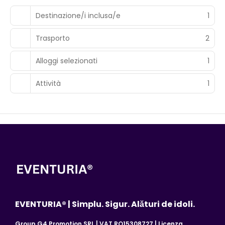
Destinazione/i inclusa/e
1
Trasporto
2
Alloggi selezionati
1
Attività
1
EVENTURIA® | Simplu. Sigur. Alături de idoli.
Group G4 Promotion SRL | VAT RO15308727 | Licenza