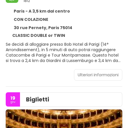
1812
Paris - A 3,5 km dal centro
CON COLAZIONE
30 rue Pernety, Paris 75014
CLASSIC DOUBLE or TWIN
Se decidi di alloggiare presso Bob Hotel di Parigi (14°
Arrondissement), in 5 minuti di auto potrai raggiungere
Catacombe di Parigi e Tour Montparnasse. Questo hotel
si trova a 2,4 km da Giardini di Lussemburgo e 3,4 km da
Expo di Parigi.
Ulteriori informazioni
Scopri i molti servizi ricreativi a disposizione, tra cui un
bagno turco e una terrazza da dove ammirare il
paesaggio. Questo hotel offre, inoltre, servizi di concierge
e una sala ricevimenti.
19
Biglietti
giu
Soggiorna in una delle 45 camere della struttura,
complete di TV a schermo piatto. La TV con canali via
satellite è l'ideale per concedersi un po' di svago. I bagni
sono dotati di vasca o doccia con soffione a pioggia e set
di cortesia gratuiti. I comfort includono telefoni, casseforti