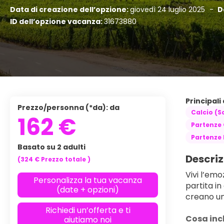
Data di creazione dell’opzione:
giovedì 24 luglio 2025
-
Da
ID dell’opzione vacanza:
31673880
Principali
Prezzo/personna (*da): da
Calcio (S
162 €
Partenze
Partenze
Basato su 2 adulti
Descriz
(324 €
Prezzo totale
)
Vivi l’emo
Personalizza la tua vacanza
partita in
(date + opzioni)
creano un
Richiedi un’offerta e ti
Cosa inc
aiutiamo noi