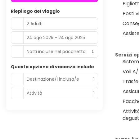
Bigliet
Riepilogo del viaggio
Posti v
Conseg
2 Adulti
Assist
24 ago 2025 - 24 ago 2025
Notti incluse nel pacchetto
0
Servizi o
Sistem
Questa opzione di vacanza include
Voli A
Destinazione/i inclusa/e
1
Trasfe
Assicu
Attività
1
Pacche
Attivit
degust