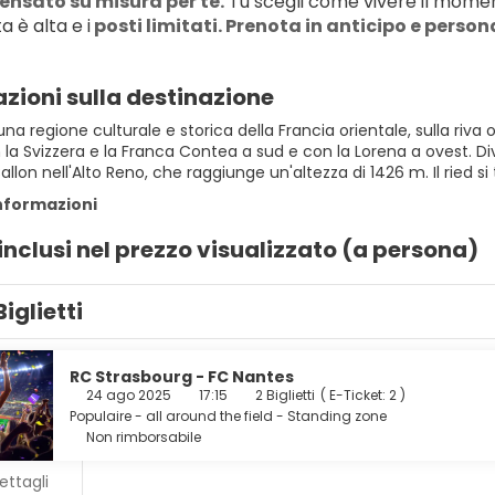
ensato su misura per te.
 Tu scegli come vivere il momen
a è alta e i
 posti limitati. Prenota in anticipo e person
zioni sulla destinazione
 una regione culturale e storica della Francia orientale, sulla ri
 la Svizzera e la Franca Contea a sud e con la Lorena a ovest. Dive
Ballon nell'Alto Reno, che raggiunge un'altezza di 1426 m. Il ried si
informazioni
 inclusi nel prezzo visualizzato (a persona)
Biglietti
RC Strasbourg - FC Nantes
24 ago 2025
17:15
2 Biglietti
(
E-Ticket: 2
)
Populaire - all around the field - Standing zone
Non rimborsabile
ettagli