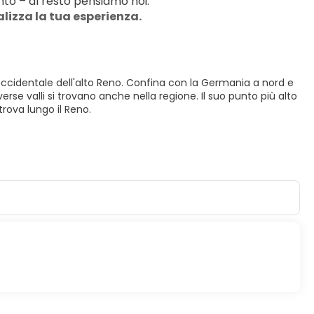
to – al resto pensiamo noi.
alizza la tua esperienza.
va occidentale dell'alto Reno. Confina con la Germania a nord e
rse valli si trovano anche nella regione. Il suo punto più alto
 trova lungo il Reno.