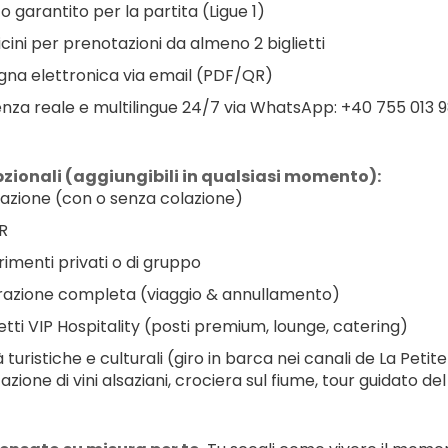
to garantito per la partita (Ligue 1)
icini per prenotazioni da almeno 2 biglietti
na elettronica via email (PDF/QR)
enza reale e multilingue 24/7 via WhatsApp: +40 755 013 
pzionali (aggiungibili in qualsiasi momento):
azione (con o senza colazione)
/R
rimenti privati o di gruppo
razione completa (viaggio & annullamento)
tti VIP Hospitality (posti premium, lounge, catering)
à turistiche e culturali (giro in barca nei canali de La Peti
azione di vini alsaziani, crociera sul fiume, tour guidato 