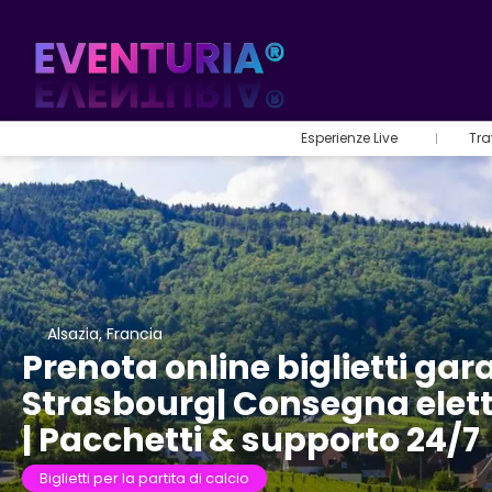
Esperienze Live
Tra
Alsazia, Francia
Prenota online biglietti gara
Strasbourg| Consegna elett
| Pacchetti & supporto 24/7
Biglietti per la partita di calcio