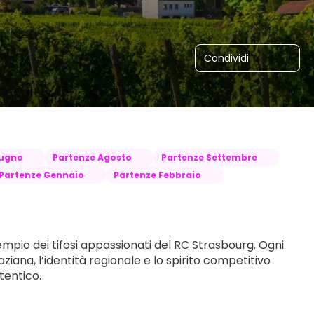
Condividi
iugno
Partenze Agosto
Partenze Settembre
Partenze Gennaio
Partenze Febbraio
empio dei tifosi appassionati del RC Strasbourg. Ogni 
ziana, l’identità regionale e lo spirito competitivo 
tentico.