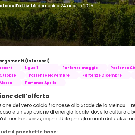
ta dell’attività:
domenica 24 agosto 2025
 argomenti (interessi)
occer)
Ligue 1
Partenze maggio
Partenze G
 Ottobre
Partenze Novembre
Partenze Dicembre
 Marzo
Partenze Aprile
ione dell’offerta
zione del vero calcio francese allo Stade de la Meinau – t
 casa è un’esplosione di energia locale, dove la cultura alsa
’atmosfera unica, imperdibile per gli amanti del calcio au
lude il pacchetto base: