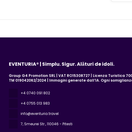
EVENTURIA® | Simplu. Sigur. Alături de idoli.
Group G4 Promotion SRL | VAT RO15308727 | Licenza Turistica 700/
TM 019042062/2024 | Immagini generate dall’IA. Ogni somiglian
+4 0740 091 802
+4 0755 013 983
info@eventuria.travel
7, Smeurei Str.
, 110046 - Pitesti