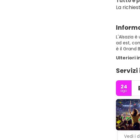
Tutto è p
La richiest
Informa
L'Alsazia è
ad est, con
è il Grand 
Ulteriori 
Servizi
24
ago
Vedi i d