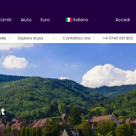
Limiti
Aiuto
Euro
Italiano
Accedi
 Web
Esplora di più
Contattaci ora
+4 0740 091 802
nt