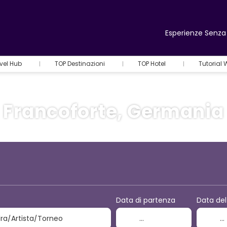
Esperienze Senza 
vel Hub
TOP Destinazioni
TOP Hotel
Tutorial
Francoforte, Germania
+
Attività
Volo + Hotel
Data di partenza
Data del