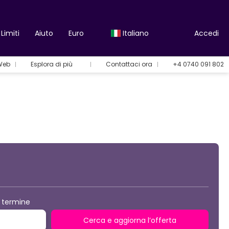
Limiti
Aiuto
Euro
Italiano
Accedi
 Web
Esplora di più
Contattaci ora
+4 0740 091 802
Opzioni per le vacanze
 termine
Cerca e aggiorna l’offerta