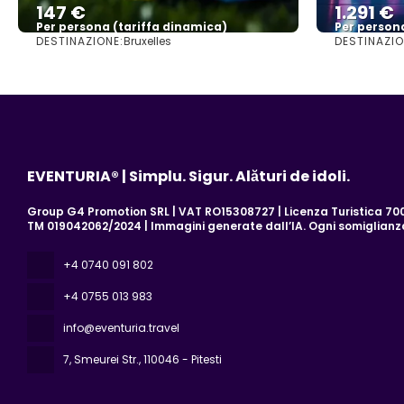
147 €
1.291 €
Per persona (tariffa dinamica)
Per person
DESTINAZIONE:
DESTINAZIO
Bruxelles
Vedere di più
EVENTURIA® | Simplu. Sigur. Alături de idoli.
Group G4 Promotion SRL | VAT RO15308727 | Licenza Turistica 700/
TM 019042062/2024 | Immagini generate dall’IA. Ogni somiglian
+4 0740 091 802
+4 0755 013 983
info@eventuria.travel
7, Smeurei Str.
, 110046 - Pitesti