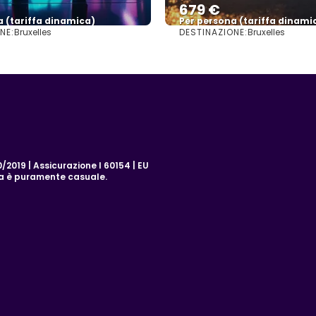
679 €
a (tariffa dinamica)
Per persona (tariffa dinami
NE:
DESTINAZIONE:
Bruxelles
Bruxelles
Vedere di più
Vedere di più
2019 | Assicurazione I 60154 | EU
za è puramente casuale.