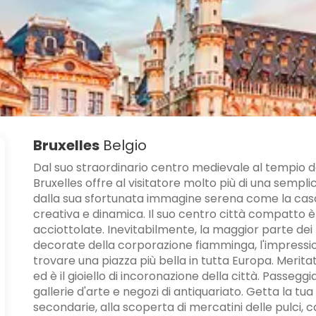
Bruxelles
Belgio
Dal suo straordinario centro medievale al tempio del
Bruxelles offre al visitatore molto più di una semp
dalla sua sfortunata immagine serena come la casa de
creativa e dinamica. Il suo centro città compatto è r
acciottolate. Inevitabilmente, la maggior parte dei t
decorate della corporazione fiamminga, l'impressio
trovare una piazza più bella in tutta Europa. Merit
ed è il gioiello di incoronazione della città. Passeggia
gallerie d'arte e negozi di antiquariato. Getta la t
secondarie, alla scoperta di mercatini delle pulci, ca