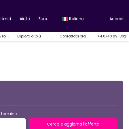
Limiti
Aiuto
Euro
Italiano
Accedi
 Web
Esplora di più
Contattaci ora
+4 0740 091 802
Opzioni per le vacanze
 termine
Cerca e aggiorna l’offerta