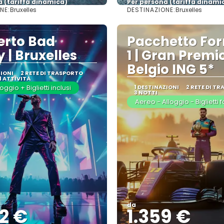
a (tariffa dinamica)
Per persona (tariffa dinami
NE:
DESTINAZIONE:
Bruxelles
Bruxelles
Vedere di più
Vedere di più
erto Bad
Pacchetto Fo
 | Bruxelles
1 | Gran Premi
Belgio ING 5*
ZIONI
2 RETE DI TRASPORTO
1 ATTIVITÀ
oggio + Biglietti inclusi
1 DESTINAZIONI
2 RETE DI T
3 NOTTI
Aereo - Alloggio - Biglietti f
da
2 €
1.359 €