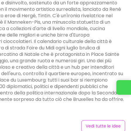
le e disinvolto, sostenuto da un forte apprezzamento
on il movimento artistico surrealista, lanciato da René
 eroe di Hergé, Tintin. C'è un'ironia rivelatrice nel
à è il Manneken-Pis, una minuscola statuetta di un
a a collezioni d'arte di livello mondiale, cucina
une delle migliori e uniche birre d'Europa
 cioccolatieri. Il calendario culturale della città è
a di strada Foire du Midi ogni luglio brulica di
ercatino di Natale che è protagonista in Place Sainte
gio, una grande ruota e numerosi giri. Uno dei più
oloso e creativo della città e un hub per intenditori
dell'euro, controlla il quartiere europeo, incentrato su
ce du Luxembourg: tutti i suoi bar si riempiono
.000 diplomatici, politici e dipendenti pubblici che
 centro della politica internazionale dopo la Seconda
ente sorpreso da tutto ciò che Bruxelles ha da offrire.
Vedi tutte le idee