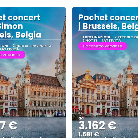
t concert
Pachet concer
Simon
| Brussels, Be
els, Belgia
1 DESTINAZIONI
2 RETE DI T
2 NOTTI
1 ATTIVITÀ
ZIONI
2 RETE DI TRASPORTO
Pacchetto vacanze
1 ATTIVITÀ
o vacanze
da
7 €
3.162 €
1.581 €