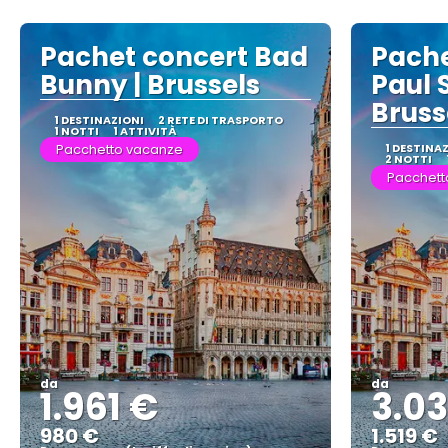
Pachet concert Bad
Pache
Bunny | Brussels
Paul 
Bruss
1 DESTINAZIONI
2 RETE DI TRASPORTO
1 NOTTI
1 ATTIVITÀ
Pacchetto vacanze
1 DESTINA
2 NOTTI
Pacchett
da
da
1.961 €
3.03
980 €
1.519 €