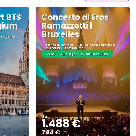
t BTS
Concerto di Eros
lgium
Ramazzotti |
Bruxelles
RASPORTO
1 DESTINAZIONI
2 RETE DI TRASPORTO
2 NOTTI
1 ATTIVITÀ
Volo + Alloggio + Biglietti inclusi
da
1.488 €
744 €