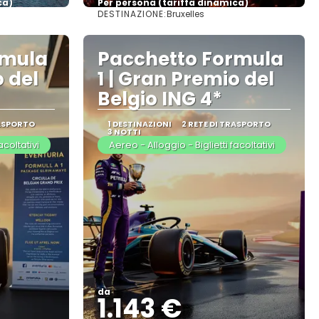
ca)
Per persona (tariffa dinamica)
DESTINAZIONE:
Bruxelles
Vedere di più
rmula
Pacchetto Formula
o del
1 | Gran Premio del
Belgio ING 4*
RASPORTO
1 DESTINAZIONI
2 RETE DI TRASPORTO
3 NOTTI
acoltativi
Aereo - Alloggio - Biglietti facoltativi
da
1.143 €