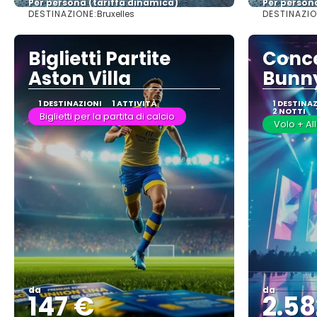
Per persona (tariffa dinamica)
Per person
DESTINAZIONE:
DESTINAZIO
Bruxelles
Vedere di più
Biglietti Partite
Conc
Aston Villa
Bunny
1 DESTINAZIONI
1 ATTIVITÀ
1 DESTINA
2 NOTTI
Biglietti per la partita di calcio
Volo + All
da
da
147 €
2.58