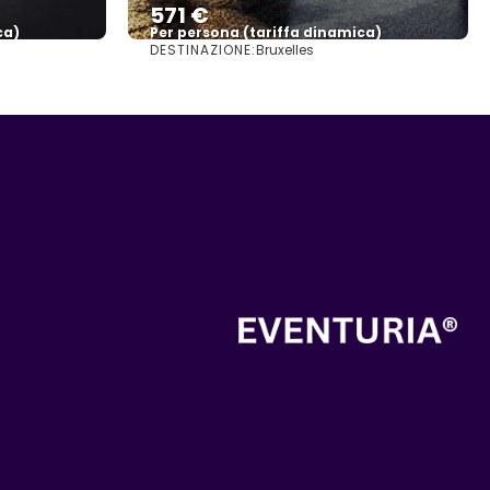
571 €
ca)
Per persona (tariffa dinamica)
DESTINAZIONE:
Bruxelles
Vedere di più