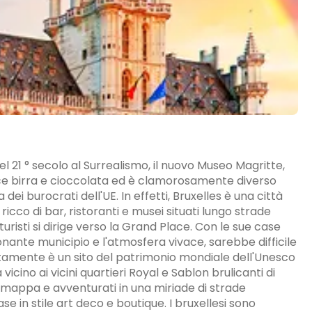
 21 ° secolo al Surrealismo, il nuovo Museo Magritte,
lice birra e cioccolata ed è clamorosamente diverso
i burocrati dell'UE. In effetti, Bruxelles è una città
icco di bar, ristoranti e musei situati lungo strade
uristi si dirige verso la Grand Place. Con le sue case
nante municipio e l'atmosfera vivace, sarebbe difficile
atamente è un sito del patrimonio mondiale dell'Unesco
 vicino ai vicini quartieri Royal e Sablon brulicanti di
ua mappa e avventurati in una miriade di strade
se in stile art deco e boutique. I bruxellesi sono