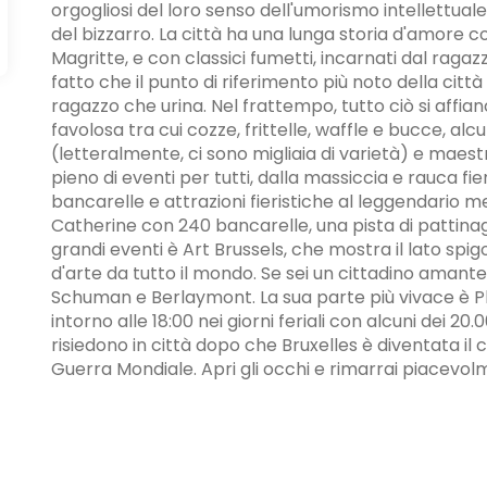
orgogliosi del loro senso dell'umorismo intellettua
del bizzarro. La città ha una lunga storia d'amore c
Magritte, e con classici fumetti, incarnati dal ragazzo
fatto che il punto di riferimento più noto della citt
ragazzo che urina. Nel frattempo, tutto ciò si affianc
favolosa tra cui cozze, frittelle, waffle e bucce, alc
(letteralmente, ci sono migliaia di varietà) e maestri
pieno di eventi per tutti, dalla massiccia e rauca fier
bancarelle e attrazioni fieristiche al leggendario m
Catherine con 240 bancarelle, una pista di pattinag
grandi eventi è Art Brussels, che mostra il lato spig
d'arte da tutto il mondo. Se sei un cittadino amante 
Schuman e Berlaymont. La sua parte più vivace è Pla
intorno alle 18:00 nei giorni feriali con alcuni dei 20
risiedono in città dopo che Bruxelles è diventata il
Guerra Mondiale. Apri gli occhi e rimarrai piacevolm