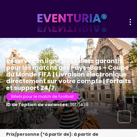
Amsterdam, Pays-Bas
Réservez en ligne des billets garantis
pour les matchs des Pays-Bas – Coupe
du Monde FIFA | Livraison électronique
directement sur votre compte | Forfaits
et support 24/7.
Billets pour le match de football
ID de l’option de vacances:
36171439
Prix/personne (*à partir de): à partir de