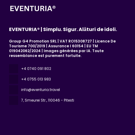
EVENTURIA® | Simplu. Sigur. Alături de idoli.
Group G4 Promotion SRL | VAT RO15308727 | Licence De
Tourisme 700/2019 | Assurance I 60154 | EU TM
019042062/2024 | Images générées par IA. Toute
ressemblance est purement fortuite.
+4 0740 091 802
+4 0755 013 983
info@eventuria.travel
7, Smeurei Str.
, 110046 - Pitesti