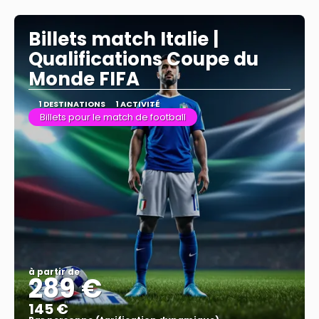
Afficher
Billets match Italie |
Qualifications Coupe du
Monde FIFA
1 DESTINATIONS
1 ACTIVITÉ
Billets pour le match de football
à partir de
289 €
145 €