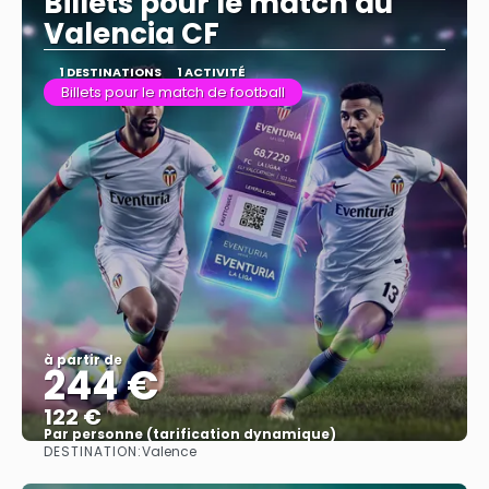
Billets pour le match du
Valencia CF
1 DESTINATIONS
1 ACTIVITÉ
Billets pour le match de football
à partir de
244 €
122 €
Par personne (tarification dynamique)
DESTINATION:
Valence
Afficher