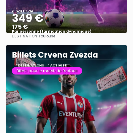
à partir de
349 €
175 €
Par personne (tarification dynamique)
DESTINATION:
Toulouse
Afficher
Billets Crvena Zvezda
1 DESTINATIONS
1 ACTIVITÉ
Billets pour le match de football