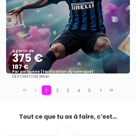
à partir de
375 €
187 €
Par personne (tarification dynamique)
DESTINATION:
Milan
Afficher
1
2
3
4
5
Tout ce que tu as à faire, c’est...