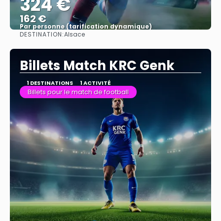
324 €
162 €
Par personne (tarification dynamique)
DESTINATION:
Alsace
Afficher
Billets Match KRC Genk
1 DESTINATIONS
1 ACTIVITÉ
Billets pour le match de football