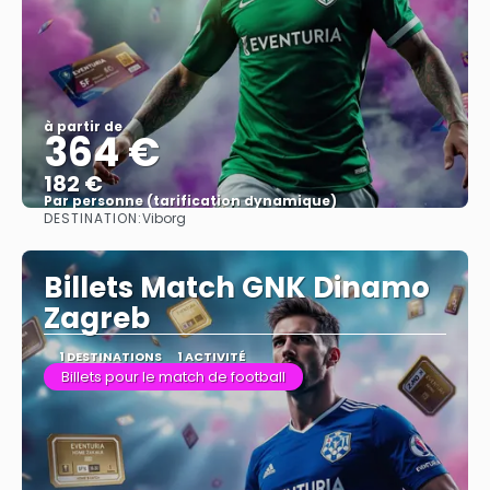
à partir de
364 €
182 €
Par personne (tarification dynamique)
DESTINATION:
Viborg
Afficher
Billets Match GNK Dinamo
Zagreb
1 DESTINATIONS
1 ACTIVITÉ
Billets pour le match de football