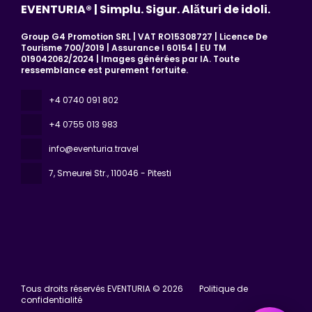
EVENTURIA® | Simplu. Sigur. Alături de idoli.
Group G4 Promotion SRL | VAT RO15308727 | Licence De
Tourisme 700/2019 | Assurance I 60154 | EU TM
019042062/2024 | Images générées par IA. Toute
ressemblance est purement fortuite.
+4 0740 091 802
+4 0755 013 983
info@eventuria.travel
7, Smeurei Str.
, 110046 - Pitesti
Tous droits réservés EVENTURIA © 2026
Politique de
confidentialité