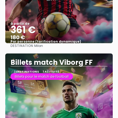
à partir de
361 €
180 €
Par personne (tarification dynamique)
DESTINATION:
Milan
Afficher
Billets match Viborg FF
1 DESTINATIONS
1 ACTIVITÉ
Billets pour le match de football