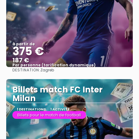
à partir de
375 €
187 €
Par personne (tarification dynamique)
DESTINATION:
Zagreb
Afficher
Billets match FC Inter
Milan
1 DESTINATIONS
1 ACTIVITÉ
Billets pour le match de football