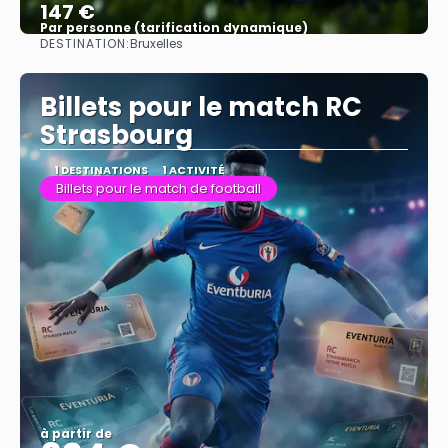
147 €
Par personne (tarification dynamique)
DESTINATION:
Bruxelles
Afficher
Billets pour le match RC
Strasbourg
1 DESTINATIONS
1 ACTIVITÉ
Billets pour le match de football
à partir de