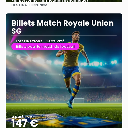
Par personne (tarification dynamique)
DESTINATION:
Udine
Afficher
Billets Match Royale Union
SG
1 DESTINATIONS
1 ACTIVITÉ
Billets pour le match de football
à partir de
147 €