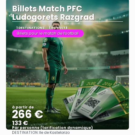
Billets Match PFC
Ludogorets Razgrad
1 DESTINATIONS
1 ACTIVITÉ
Billets pour le match de football
à partir de
266 €
133 €
Par personne (tarification dynamique)
DESTINATION:
Ile de Kastelorizo