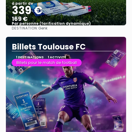
à partir de
339 €
169 €
Par personne (tarification dynamique)
DESTINATION:
Genk
Afficher
Billets Toulouse FC
1 DESTINATIONS
1 ACTIVITÉ
Billets pour le match de football