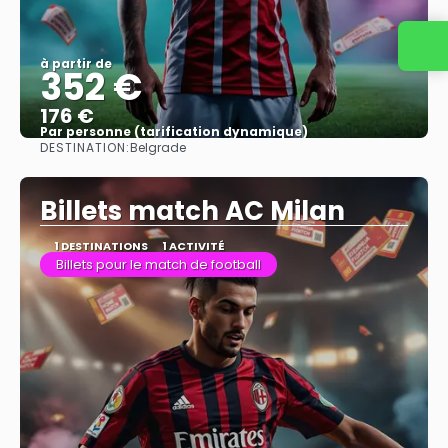
à partir de
352 €
176 €
Par personne (tarification dynamique)
DESTINATION:
Belgrade
Afficher
Billets match AC Milan
1 DESTINATIONS
1 ACTIVITÉ
Billets pour le match de football