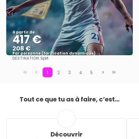
à partir de
417 €
208 €
Par personne (tarification dynamique)
DESTINATION:
Split
Afficher
1
2
3
4
5
Tout ce que tu as à faire, c’est...
Découvrir