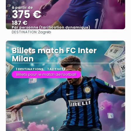
à partir de
375 €
187 €
Par personne (tarification dynamique)
DESTINATION:
Zagreb
Afficher
Billets match FC Inter
Milan
1 DESTINATIONS
1 ACTIVITÉ
Billets pour le match de football