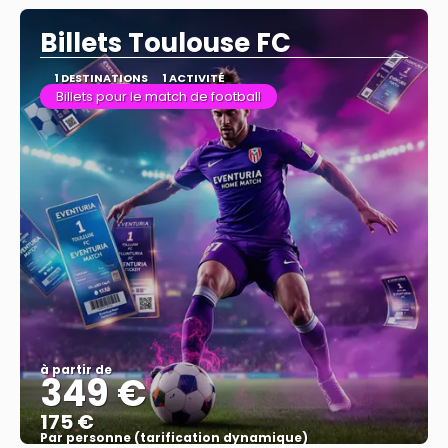
Billets Toulouse FC
1 DESTINATIONS
1 ACTIVITÉ
Billets pour le match de football
à partir de
349 €
175 €
Par personne (tarification dynamique)