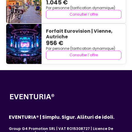
1.045 €
Par personne (tarification dynamique)
Consulter l´offre
Forfait Eurovision | Vienne,
Autriche
956 €
Par personne (tarification dynamique)
Consulter l´offre
EVENTURIA® | Simplu. Sigur. Alături de idoli.
Group G4 Promotion SRL | VAT RO15308727 | Licence De