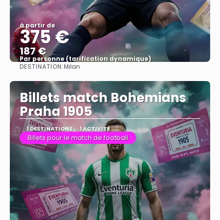
à partir de
375 €
187 €
Par personne (tarification dynamique)
DESTINATION:
Milan
Afficher
Billets match Bohemians
Praha 1905
1 DESTINATIONS
1 ACTIVITÉ
Billets pour le match de football