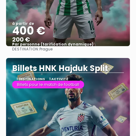
à partir de
400 €
200 €
Par personne (tarification dynamique)
DESTINATION:
Prague
Afficher
Billets HNK Hajduk Split
1 DESTINATIONS
1 ACTIVITÉ
Billets pour le match de football