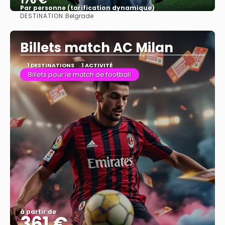
176 €
Par personne (tarification dynamique)
DESTINATION:
Belgrade
Afficher
Billets match AC Milan
1 DESTINATIONS
1 ACTIVITÉ
Billets pour le match de football
à partir de
361 €