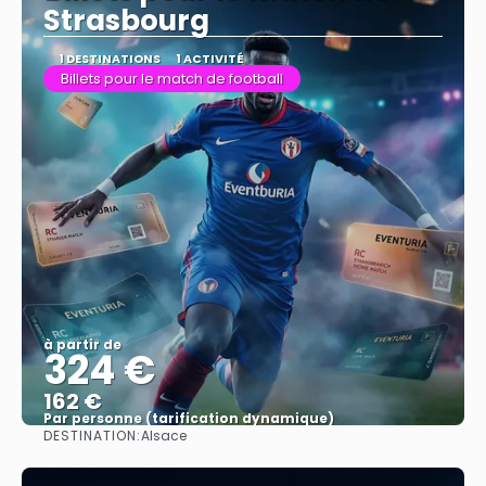
Strasbourg
1 DESTINATIONS
1 ACTIVITÉ
Billets pour le match de football
à partir de
324 €
162 €
Par personne (tarification dynamique)
DESTINATION:
Alsace
Afficher