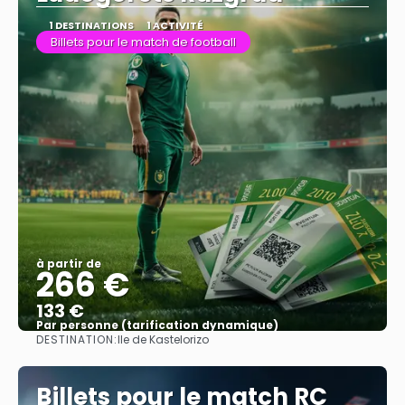
1 DESTINATIONS
1 ACTIVITÉ
Billets pour le match de football
à partir de
266 €
133 €
Par personne (tarification dynamique)
DESTINATION:
Ile de Kastelorizo
Afficher
Billets pour le match RC