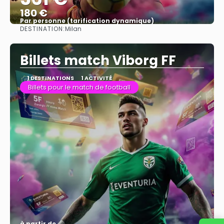
180 €
Par personne (tarification dynamique)
DESTINATION:
Milan
Afficher
Billets match Viborg FF
1 DESTINATIONS
1 ACTIVITÉ
Billets pour le match de football
à partir de