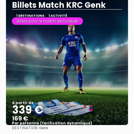
Billets Match KRC Genk
1 DESTINATIONS
1 ACTIVITÉ
Billets pour le match de football
à partir de
339 €
169 €
Par personne (tarification dynamique)
DESTINATION:
Genk
Afficher