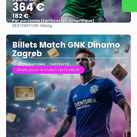
364 €
182 €
Par personne (tarification dynamique)
DESTINATION:
Viborg
Afficher
Billets Match GNK Dinamo
Zagreb
1 DESTINATIONS
1 ACTIVITÉ
Billets pour le match de football