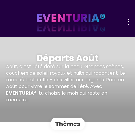
Départs Août
Août, c’est l’été doré sur la peau. Grandes scènes,
couchers de soleil royaux et nuits qui racontent. Le
mois où tout brille – des villes aux regards. Pars en
Août pour vivre le sommet de l’été. Avec
EVENTURIA®
, tu choisis le mois qui reste en
mémoire.
Thèmes