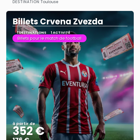
DESTINATION:
Toulouse
Afficher
Billets Crvena Zvezda
1 DESTINATIONS
1 ACTIVITÉ
Billets pour le match de football
à partir de
352 €