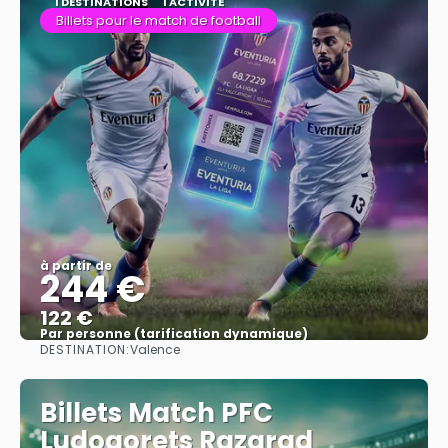
1 DESTINATIONS
1 ACTIVITÉ
Billets pour le match de football
à partir de
244 €
122 €
Par personne (tarification dynamique)
DESTINATION:
Valence
Afficher
Billets Match PFC
Ludogorets Razgrad