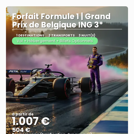
Afficher
Forfait Formule 1 | Grand
Prix de Belgique ING 3*
1 DESTINATIONS
2 TRANSPORTS
3 NUIT(S)
Vol + Hébergement + Billets Optionnels
à partir de
1.007 €
504 €