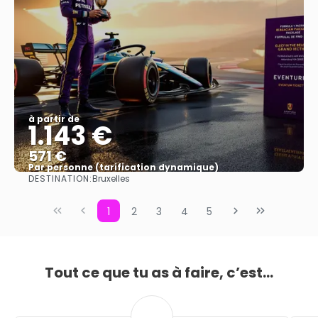
à partir de
1.143 €
571 €
Par personne (tarification dynamique)
DESTINATION:
Bruxelles
Afficher
1
2
3
4
5
Tout ce que tu as à faire, c’est...