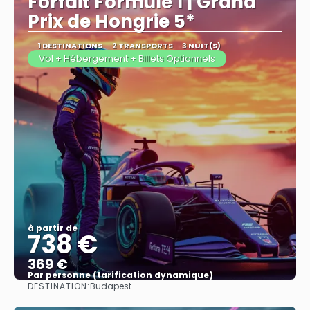
Forfait Formule 1 | Grand
Prix de Hongrie 5*
1 DESTINATIONS
2 TRANSPORTS
3 NUIT(S)
Vol + Hébergement + Billets Optionnels
à partir de
738 €
369 €
Par personne (tarification dynamique)
DESTINATION:
Budapest
Afficher