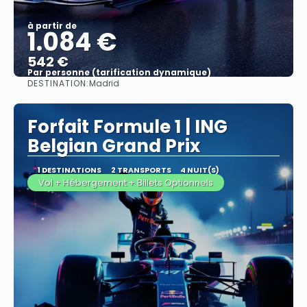
à partir de
1.084 €
542 €
Par personne (tarification dynamique)
DESTINATION:
Madrid
Afficher
Forfait Formule 1 | ING
Belgian Grand Prix
1 DESTINATIONS
2 TRANSPORTS
4 NUIT(S)
Vol + Hébergement + Billets Optionnels