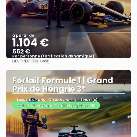
à partir de
1.104 €
552 €
Par personne (tarification dynamique)
DESTINATION:
Graz
Afficher
Forfait Formule 1 | Grand
Prix de Hongrie 3*
1 DESTINATIONS
2 TRANSPORTS
3 NUIT(S)
Vol + Hébergement + Billets Optionnels