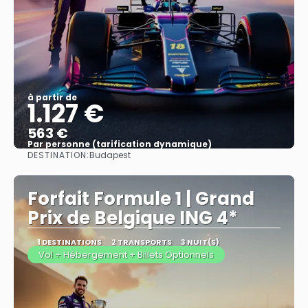
à partir de
1.127 €
563 €
Par personne (tarification dynamique)
DESTINATION:
Budapest
Afficher
Forfait Formule 1 | Grand
Prix de Belgique ING 4*
1 DESTINATIONS
2 TRANSPORTS
3 NUIT(S)
Vol + Hébergement + Billets Optionnels