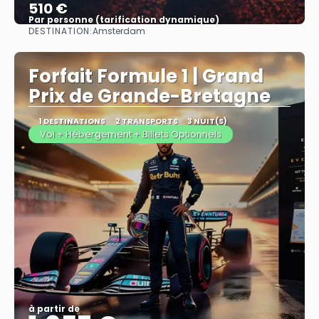
510 €
Par personne (tarification dynamique)
DESTINATION:
Amsterdam
Afficher
Forfait Formule 1 | Grand
Prix de Grande-Bretagne
1 DESTINATIONS
2 TRANSPORTS
3 NUIT(S)
Vol + Hébergement + Billets Optionnels
à partir de