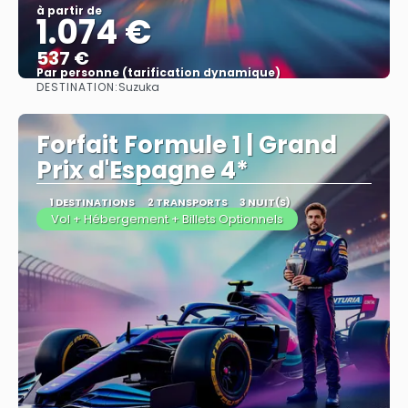
à partir de
1.074 €
537 €
Par personne (tarification dynamique)
DESTINATION:
Suzuka
Afficher
Forfait Formule 1 | Grand
Prix d'Espagne 4*
1 DESTINATIONS
2 TRANSPORTS
3 NUIT(S)
Vol + Hébergement + Billets Optionnels