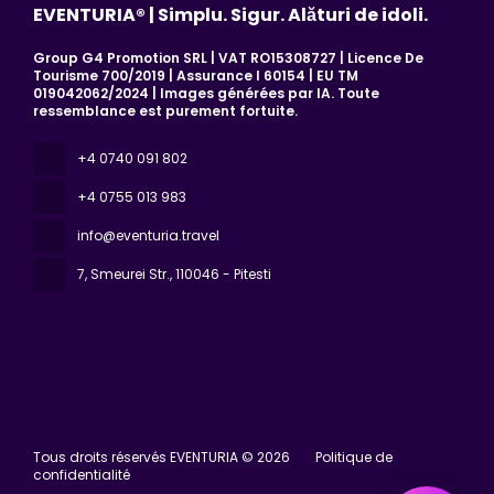
EVENTURIA® | Simplu. Sigur. Alături de idoli.
Group G4 Promotion SRL | VAT RO15308727 | Licence De
Tourisme 700/2019 | Assurance I 60154 | EU TM
019042062/2024 | Images générées par IA. Toute
ressemblance est purement fortuite.
+4 0740 091 802
+4 0755 013 983
info@eventuria.travel
7, Smeurei Str.
, 110046 - Pitesti
Tous droits réservés EVENTURIA © 2026
Politique de
confidentialité