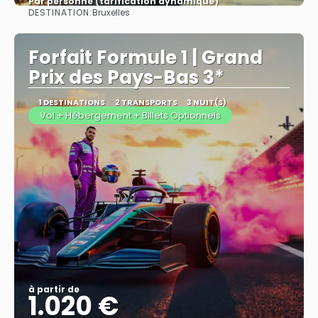
Par personne (tarification dynamique)
DESTINATION:
Bruxelles
Afficher
Forfait Formule 1 | Grand
Prix des Pays-Bas 3*
1 DESTINATIONS
2 TRANSPORTS
3 NUIT(S)
Vol + Hébergement + Billets Optionnels
à partir de
1.020 €