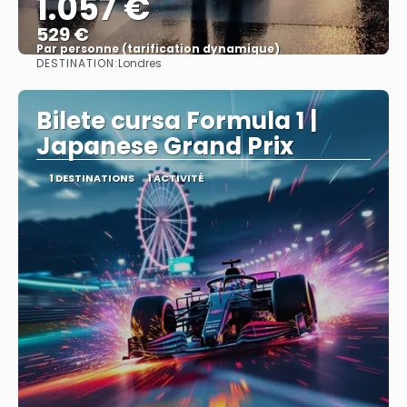
1.057 €
529 €
Par personne (tarification dynamique)
DESTINATION:
Londres
Afficher
Bilete cursa Formula 1 |
Japanese Grand Prix
1 DESTINATIONS
1 ACTIVITÉ