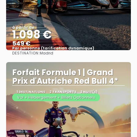
à partir de
1.098 €
549 €
Par personne (tarification dynamique)
DESTINATION:
Madrid
Afficher
Forfait Formule 1 | Grand
Prix d'Autriche Red Bull 4*
1 DESTINATIONS
2 TRANSPORTS
3 NUIT(S)
Vol + Hébergement + Billets Optionnels