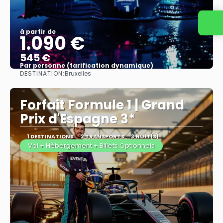
à partir de
1.090 €
545 €
Par personne (tarification dynamique)
DESTINATION:
Bruxelles
Afficher
Forfait Formule 1 | Grand
Prix d'Espagne 3*
1 DESTINATIONS
2 TRANSPORTS
3 NUIT(S)
Vol + Hébergement + Billets Optionnels