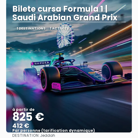
Bilete cursa Formula 1 |
Saudi Arabian Grand Prix
1 DESTINATIONS
1 ACTIVITÉ
à partir de
825 €
412 €
Par personne (tarification dynamique)
DESTINATION:
Jeddah