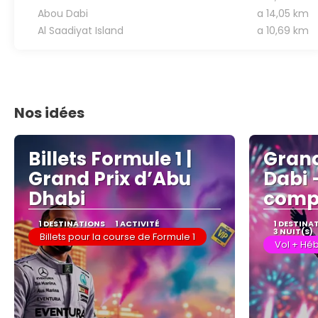
Abou Dabi
a 14,05 km
Al Saadiyat Island
a 10,69 km
Nos idées
Billets Formule 1 |
Grand
Grand Prix d’Abu
Dabi 
Dhabi
compl
1 DESTINATIONS
1 ACTIVITÉ
1 DESTINA
3 NUIT(S)
Billets pour la course de Formule 1
Vol + Héb