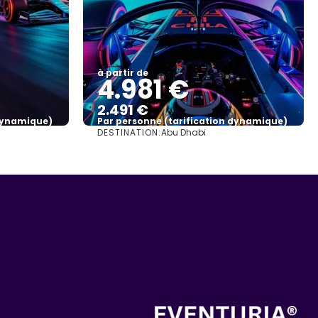
à partir de
4.981 €
2.491 €
 dynamique)
Par personne (tarification dynamique)
DESTINATION:
Abu Dhabi
Afficher