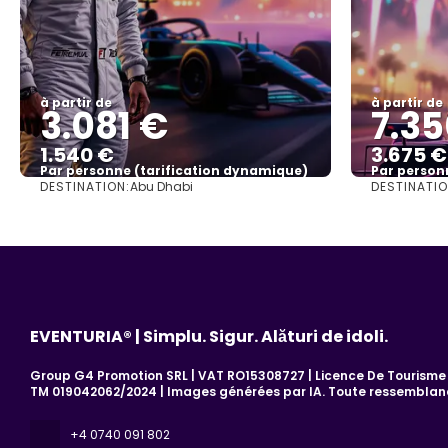
à partir de
à partir de
3.081 €
7.35
1.540 €
3.675 €
Par personne (tarification dynamique)
Par person
DESTINATION:
DESTINATIO
Abu Dhabi
Afficher
EVENTURIA® | Simplu. Sigur. Alături de idoli.
Group G4 Promotion SRL | VAT RO15308727 | Licence De Tourisme 7
TM 019042062/2024 | Images générées par IA. Toute ressemblanc
+4 0740 091 802