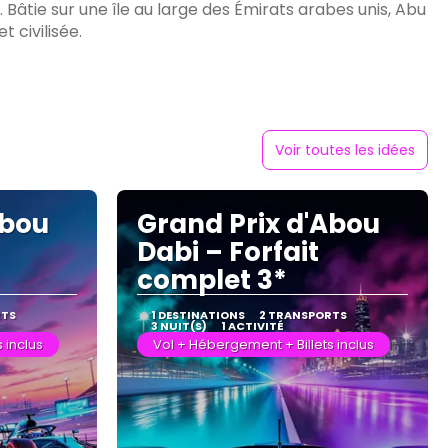
s. Bâtie sur une île au large des Émirats arabes unis, Abu
 civilisée.
Voir toutes les idées
Abou
Grand Prix d'Abou
Dabi – Forfait
complet 3*
RTS
1 DESTINATIONS
2 TRANSPORTS
3 NUIT(S)
1 ACTIVITÉ
 inclus
Vol + Hébergement + Billets inclus