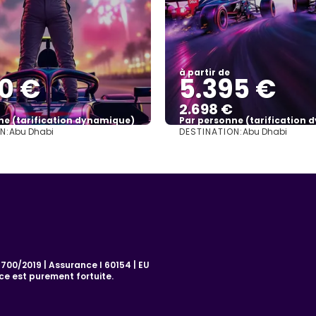
à partir de
0 €
5.395 €
2.698 €
ne (tarification dynamique)
Par personne (tarification
N:
DESTINATION:
Abu Dhabi
Abu Dhabi
Afficher
Afficher
00/2019 | Assurance I 60154 | EU
e est purement fortuite.