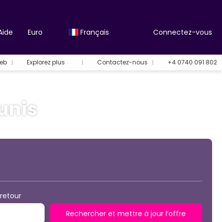
Aide
Euro
Français
Connectez-vous
Web
Explorez plus
Contactez-nous
+4 0740 091 802
unis
Options de vacances
retour
Rechercher et mettre à jour l’offre