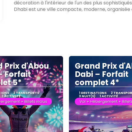
décoration à l'intérieur de l'un des plus sophistiqué
Dhabi est une ville compacte, moderne, organisée et
 Prix d'Abou
Grand Prix d'
– Forfait
Dabi – Forfait
et 5*
complet 4*
TIONS
2 TRANSPORTS
1 DESTINATIONS
2 TRANSPO
1 ACTIVITÉ
3 NUIT(S)
1 ACTIVITÉ
ergement + Billets inclus
Vol + Hébergement + Billets