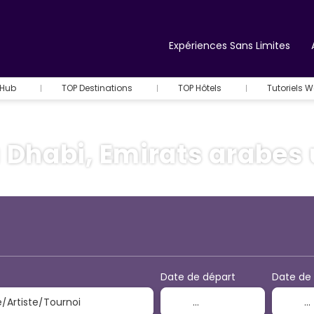
Expériences Sans Limites
 Hub
TOP Destinations
TOP Hôtels
Tutoriels 
 Dhabi, Emirats arabes 
+
Activités & Billets
Transport + hôtel
Date de départ
Date de 