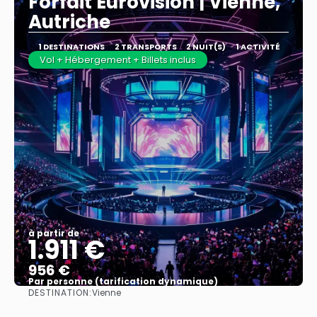
Forfait Eurovision | Vienne,
Autriche
1 DESTINATIONS
2 TRANSPORTS
2 NUIT(S)
1 ACTIVITÉ
Vol + Hébergement + Billets inclus
à partir de
1.911 €
956 €
Par personne (tarification dynamique)
DESTINATION:
Vienne
Afficher