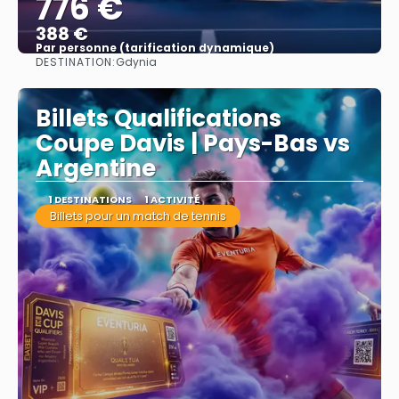
776 €
388 €
Par personne (tarification dynamique)
DESTINATION:
Gdynia
Afficher
Billets Qualifications
Coupe Davis | Pays-Bas vs
Argentine
1 DESTINATIONS
1 ACTIVITÉ
Billets pour un match de tennis