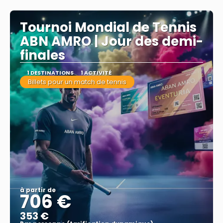
Afficher
Tournoi Mondial de Tennis
ABN AMRO | Jour des demi-
finales
1 DESTINATIONS
1 ACTIVITÉ
Billets pour un match de tennis
à partir de
706 €
353 €