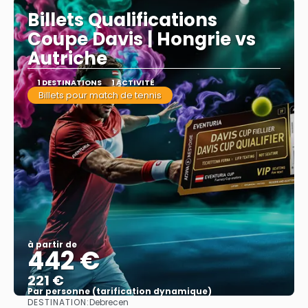
Billets Qualifications
Coupe Davis | Hongrie vs
Autriche
1 DESTINATIONS
1 ACTIVITÉ
Billets pour match de tennis
à partir de
442 €
221 €
Par personne (tarification dynamique)
DESTINATION:
Debrecen