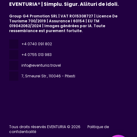
EVENTURIA® | Simplu. Sigur. Alături de idoli.
Group G4 Promotion SRL | VAT RO15308727 | Licence De
Tourisme 700/2019 | Assurance I 60154 | EU TM
019042062/2024 | Images générées par IA. Toute
ressemblance est purement fortuite.
+4 0740 091 802
+4 0755 013 983
info@eventuria.travel
7, Smeurei Str.
, 110046 - Pitesti
Tous droits réservés EVENTURIA © 2026
Politique de
confidentialité