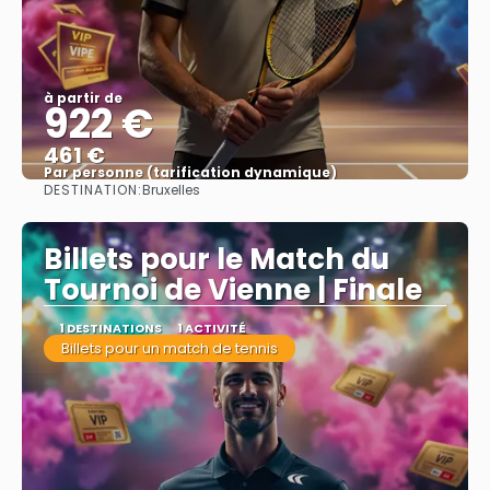
à partir de
922 €
461 €
Par personne (tarification dynamique)
DESTINATION:
Bruxelles
Afficher
Billets pour le Match du
Tournoi de Vienne | Finale
1 DESTINATIONS
1 ACTIVITÉ
Billets pour un match de tennis