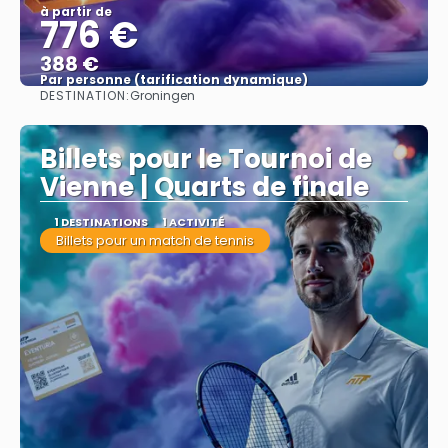
à partir de
776 €
388 €
Par personne (tarification dynamique)
DESTINATION:
Groningen
Afficher
Billets pour le Tournoi de
Vienne | Quarts de finale
1 DESTINATIONS
1 ACTIVITÉ
Billets pour un match de tennis