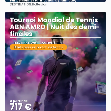
Par personne (tarification dynamique)
DESTINATION:
Rotterdam
Afficher
Tournoi Mondial de Tennis
ABN AMRO | Nuit des demi-
finales
1 DESTINATIONS
1 ACTIVITÉ
Billets pour un match de tennis
à partir de
717 €