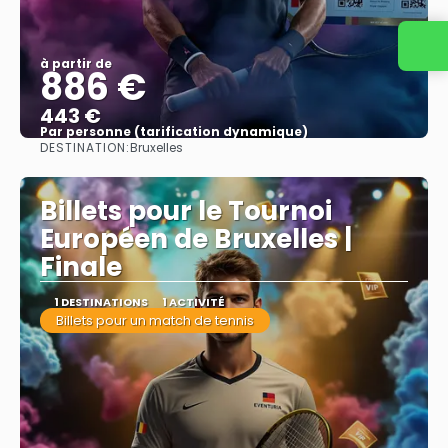
à partir de
886 €
443 €
Par personne (tarification dynamique)
DESTINATION:
Bruxelles
Afficher
Billets pour le Tournoi
Européen de Bruxelles |
Finale
1 DESTINATIONS
1 ACTIVITÉ
Billets pour un match de tennis