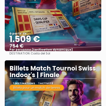
à partir de
1.509 €
754 €
Par personne (tarification dynamique)
DESTINATION:
Costa del Sol
Afficher
Billets Match Tournoi Swiss
Indoor's | Finale
1 DESTINATIONS
1 ACTIVITÉ
Billets pour un match de tennis