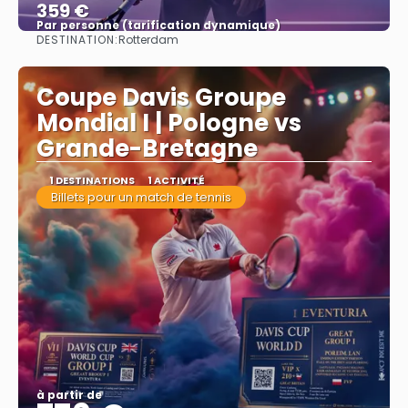
359 €
Par personne (tarification dynamique)
DESTINATION:
Rotterdam
Afficher
Coupe Davis Groupe
Mondial I | Pologne vs
Grande-Bretagne
1 DESTINATIONS
1 ACTIVITÉ
Billets pour un match de tennis
à partir de