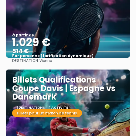
à partir de
1.029 €
514 €
Par personne (tarification dynamique)
DESTINATION:
Vienne
Afficher
Billets Qualifications
Coupe Davis | Espagne vs
Danemark
1 DESTINATIONS
1 ACTIVITÉ
Billets pour un match de tennis