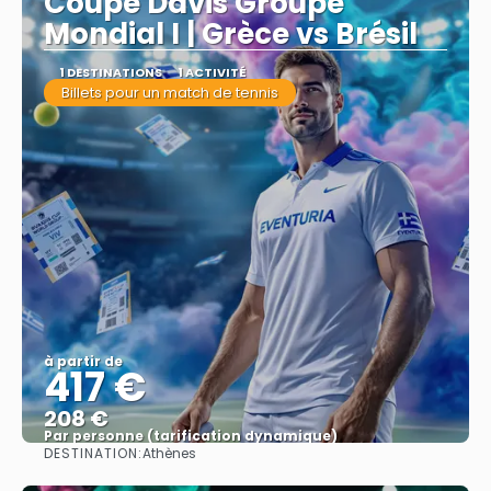
Coupe Davis Groupe
Mondial I | Grèce vs Brésil
1 DESTINATIONS
1 ACTIVITÉ
Billets pour un match de tennis
à partir de
417 €
208 €
Par personne (tarification dynamique)
DESTINATION:
Athènes
Afficher