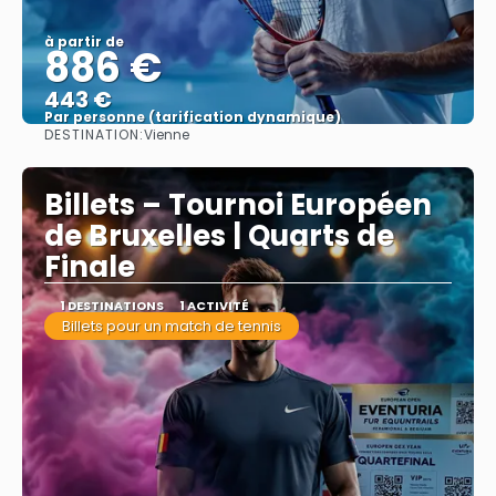
à partir de
886 €
443 €
Par personne (tarification dynamique)
DESTINATION:
Vienne
Afficher
Billets – Tournoi Européen
de Bruxelles | Quarts de
Finale
1 DESTINATIONS
1 ACTIVITÉ
Billets pour un match de tennis