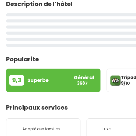
Description de l’hôtel
Popularite
Général
Tripad
9,3
Superbe
9/10
3687
Principaux services
Adapté aux familles
Luxe