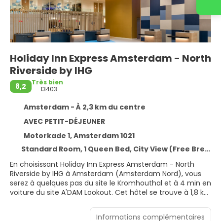
Holiday Inn Express Amsterdam - North
Riverside by IHG
Très bien
8,2
13403
Amsterdam - À 2,3 km du centre
AVEC PETIT-DÉJEUNER
Motorkade 1, Amsterdam 1021
Standard Room, 1 Queen Bed, City View (Free Breakfast),NonSmoking
En choisissant Holiday Inn Express Amsterdam - North
Riverside by IHG à Amsterdam (Amsterdam Nord), vous
serez à quelques pas du site le Kromhouthal et à 4 min en
voiture du site A'DAM Lookout. Cet hôtel se trouve à 1,8 km
de Musée du cinéma Eye Film et à 5,7 km de Place du
Dam.
Informations complémentaires