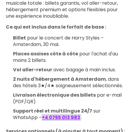
musicale totale : billets garantis, vol aller-retour, 
hébergement premium et options flexibles pour 
une expérience inoubliable.
Ce qui est inclus dans le forfait de base :
Billet
 pour le concert de Harry Styles – 
Amsterdam, 30 mai.
Places assises côte à côte
 pour l'achat d'au 
moins 2 billets.
Vol aller-retour
 avec bagage à main inclus.
2 nuits d'hébergement à Amsterdam
, dans 
des hôtels 3★/4★ soigneusement sélectionnés.
Livraison électronique des billets
 par e-mail 
(PDF/QR).
Support réel et multilingue 24/7
 sur 
WhatsApp –
+4 0755 013 983
.
Services optionnels (à ajouter à tout moment) :