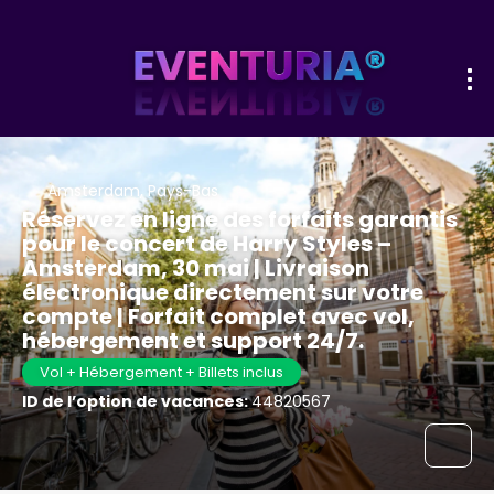
Amsterdam, Pays-Bas
Réservez en ligne des forfaits garantis
pour le concert de Harry Styles –
Amsterdam, 30 mai | Livraison
électronique directement sur votre
compte | Forfait complet avec vol,
hébergement et support 24/7.
Vol + Hébergement + Billets inclus
ID de l’option de vacances:
44820567