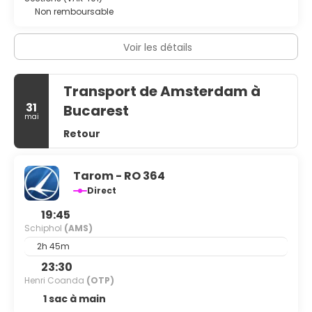
Non remboursable
Voir les détails
Transport de Amsterdam à
31
Bucarest
mai
Retour
Tarom - RO 364
Direct
19:45
Schiphol
(AMS)
2h 45m
23:30
Henri Coanda
(OTP)
1 sac à main