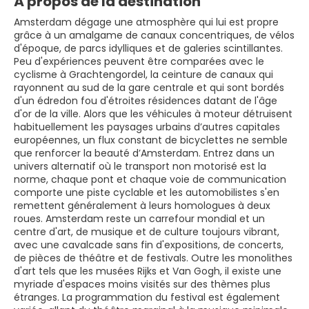
À propos de la destination
Amsterdam dégage une atmosphère qui lui est propre
grâce à un amalgame de canaux concentriques, de vélos
d'époque, de parcs idylliques et de galeries scintillantes.
Peu d'expériences peuvent être comparées avec le
cyclisme à Grachtengordel, la ceinture de canaux qui
rayonnent au sud de la gare centrale et qui sont bordés
d'un édredon fou d'étroites résidences datant de l'âge
d'or de la ville. Alors que les véhicules à moteur détruisent
habituellement les paysages urbains d’autres capitales
européennes, un flux constant de bicyclettes ne semble
que renforcer la beauté d’Amsterdam. Entrez dans un
univers alternatif où le transport non motorisé est la
norme, chaque pont et chaque voie de communication
comporte une piste cyclable et les automobilistes s'en
remettent généralement à leurs homologues à deux
roues. Amsterdam reste un carrefour mondial et un
centre d'art, de musique et de culture toujours vibrant,
avec une cavalcade sans fin d'expositions, de concerts,
de pièces de théâtre et de festivals. Outre les monolithes
d'art tels que les musées Rijks et Van Gogh, il existe une
myriade d'espaces moins visités sur des thèmes plus
étranges. La programmation du festival est également