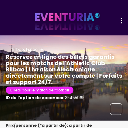
Bilbao, Espagne
Réservez en ligne des billets garantis
pour les matchs de l'Athletic Club
Bilbao | Livraison électronique
directement sur votre compte | Forfaits
et support 24/7.
Billets pour le match de football
ID de l’option de vacances:
35455965
Prix/personne (*à partir de): à partir de