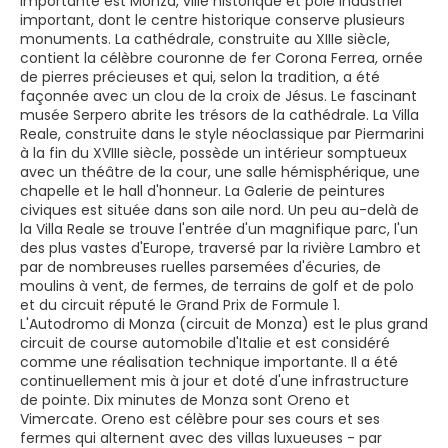
importante est Monza, ville historique et pôle industriel
important, dont le centre historique conserve plusieurs
monuments. La cathédrale, construite au XIIIe siècle,
contient la célèbre couronne de fer Corona Ferrea, ornée
de pierres précieuses et qui, selon la tradition, a été
façonnée avec un clou de la croix de Jésus. Le fascinant
musée Serpero abrite les trésors de la cathédrale. La Villa
Reale, construite dans le style néoclassique par Piermarini
à la fin du XVIIIe siècle, possède un intérieur somptueux
avec un théâtre de la cour, une salle hémisphérique, une
chapelle et le hall d'honneur. La Galerie de peintures
civiques est située dans son aile nord. Un peu au-delà de
la Villa Reale se trouve l'entrée d'un magnifique parc, l'un
des plus vastes d'Europe, traversé par la rivière Lambro et
par de nombreuses ruelles parsemées d'écuries, de
moulins à vent, de fermes, de terrains de golf et de polo
et du circuit réputé le Grand Prix de Formule 1.
L'Autodromo di Monza (circuit de Monza) est le plus grand
circuit de course automobile d'Italie et est considéré
comme une réalisation technique importante. Il a été
continuellement mis à jour et doté d'une infrastructure
de pointe. Dix minutes de Monza sont Oreno et
Vimercate. Oreno est célèbre pour ses cours et ses
fermes qui alternent avec des villas luxueuses - par