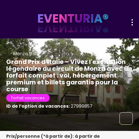
Monza, Italie
Grand Prix d'Italie – Vivez l'excitation
légendaire du circuit de Monza avec un
forfait complet : vol, hébergement
premium et billets garantis pour la
course
Forfait vacances
ID de l’option de vacances:
27999857
Prix/personne (*à partir de): à partir de