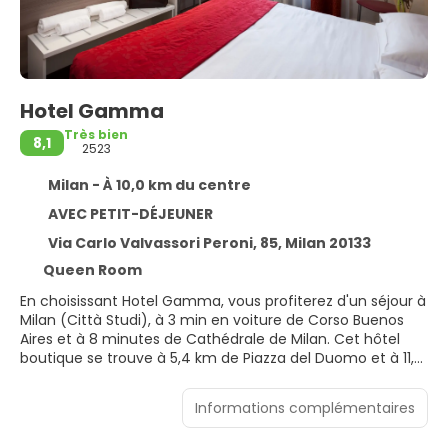
Hotel Gamma
Très bien
8,1
2523
Milan - À 10,0 km du centre
AVEC PETIT-DÉJEUNER
Via Carlo Valvassori Peroni, 85, Milan 20133
Queen Room
En choisissant Hotel Gamma, vous profiterez d'un séjour à
Milan (Città Studi), à 3 min en voiture de Corso Buenos
Aires et à 8 minutes de Cathédrale de Milan. Cet hôtel
boutique se trouve à 5,4 km de Piazza del Duomo et à 11,5
km de Stade San Siro.
Informations complémentaires
Profitez des nombreux équipements et services qui
caractérisent l'hébergement, notamment l'accès Wi-Fi à