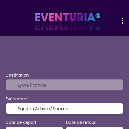
+
Sport et événements
Activités &
Transport + hôtel
Destination
Événement
Date de départ
Date de retour