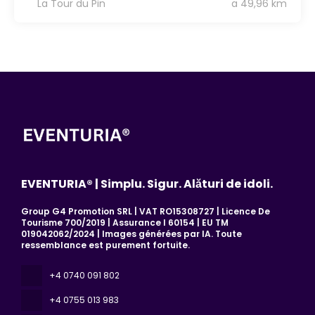
La Tour du Pin
a 49,96 km
EVENTURIA® | Simplu. Sigur. Alături de idoli.
Group G4 Promotion SRL | VAT RO15308727 | Licence De
Tourisme 700/2019 | Assurance I 60154 | EU TM
019042062/2024 | Images générées par IA. Toute
ressemblance est purement fortuite.
+4 0740 091 802
+4 0755 013 983