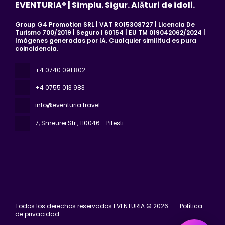
EVENTURIA® | Simplu. Sigur. Alături de idoli.
Group G4 Promotion SRL | VAT RO15308727 | Licencia De
Turismo 700/2019 | Seguro I 60154 | EU TM 019042062/2024 |
Imágenes generadas por IA. Cualquier similitud es pura
coincidencia.
+4 0740 091 802
+4 0755 013 983
info@eventuria.travel
7, Smeurei Str.
, 110046 - Pitesti
Todos los derechos reservados EVENTURIA © 2026
Política
de privacidad