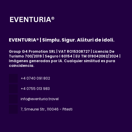
EVENTURIA® | Simplu. Sigur. Alături de idoli.
Group G4 Promotion SRL | VAT RO15308727 | Licencia De
Turismo 700/2019 | Seguro I 60154 | EU TM 019042062/2024 |
Imágenes generadas por IA. Cualquier similitud es pura
coincidencia.
+4 0740 091 802
+4 0755 013 983
info@eventuria.travel
7, Smeurei Str.
, 110046 - Pitesti