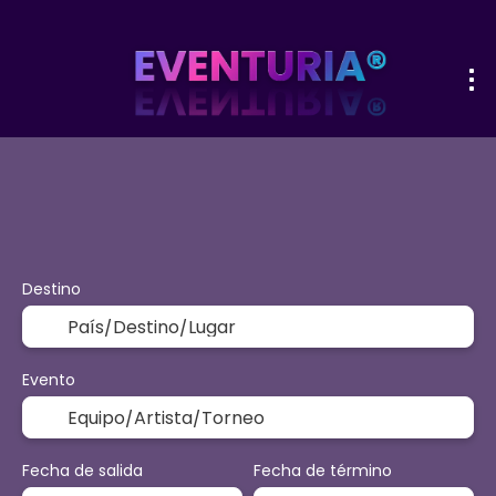
+
Deporte y Eventos
Actividades
O
Vuelo + Hotel
Destino
Evento
Fecha de salida
Fecha de término