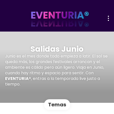
Salidas Junio
Junio es el mes donde todo empieza a latir. El sol se
queda más, los grandes festivales arrancan y el
ambiente es cálido pero aún ligero. Viaja en Junio,
cuando hay ritmo y espacio para sentir. Con
EVENTURIA®
, entras a la temporada live justo a
tiempo.
Temas