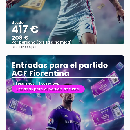
desde
417 €
208 €
Por persona (tarifa dinámica)
DESTINO:
Split
Ver más
Entradas para el partido
ACF Fiorentina
1 DESTINOS
1 ACTIVIDAD
Entradas para el partido de fútbol