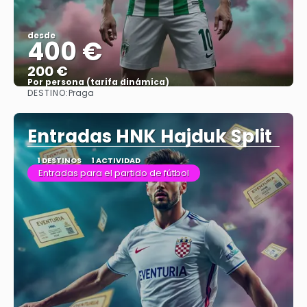
desde
400 €
200 €
Por persona (tarifa dinámica)
DESTINO:
Praga
Ver más
Entradas HNK Hajduk Split
1 DESTINOS
1 ACTIVIDAD
Entradas para el partido de fútbol