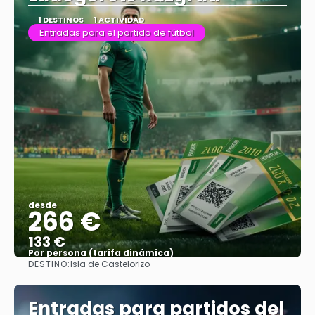
1 DESTINOS
1 ACTIVIDAD
Entradas para el partido de fútbol
desde
266 €
133 €
Por persona (tarifa dinámica)
DESTINO:
Isla de Castelorizo
Ver más
Entradas para partidos del