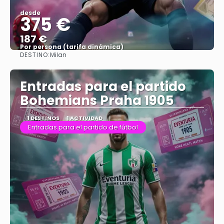
desde
375 €
187 €
Por persona (tarifa dinámica)
DESTINO:
Milan
Ver más
Entradas para el partido
Bohemians Praha 1905
1 DESTINOS
1 ACTIVIDAD
Entradas para el partido de fútbol