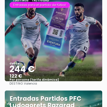
1 DESTINOS
1 ACTIVIDAD
Entradas para el partido de fútbol
desde
244 €
122 €
Por persona (tarifa dinámica)
DESTINO:
Valencia
Ver más
Entradas Partidos PFC
Ludogorets Razgrad