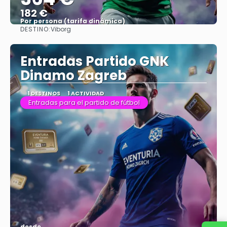
182 €
Por persona (tarifa dinámica)
DESTINO:
Viborg
Ver más
Entradas Partido GNK
Dinamo Zagreb
1 DESTINOS
1 ACTIVIDAD
Entradas para el partido de fútbol
desde