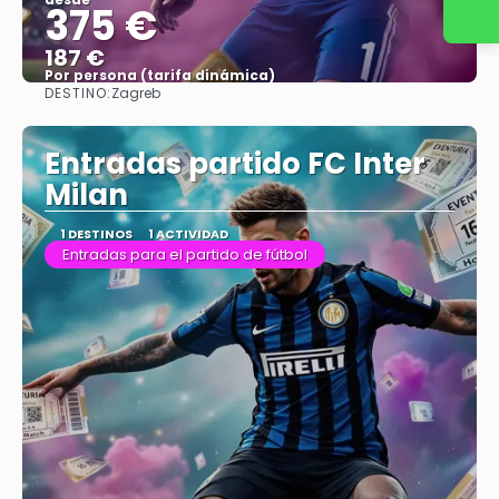
375 €
187 €
Por persona (tarifa dinámica)
DESTINO:
Zagreb
Ver más
Entradas partido FC Inter
Milan
1 DESTINOS
1 ACTIVIDAD
Entradas para el partido de fútbol