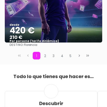
desde
420 €
210 €
Por persona (tarifa dinámica)
DESTINO:
Florencia
Ver más
1
2
3
4
5
Todo lo que tienes que hacer es...
Descubrir