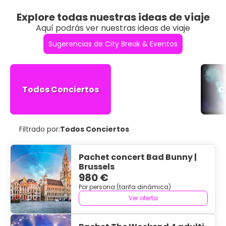
Explore todas nuestras ideas de viaje
Aquí podrás ver nuestras ideas de viaje
Sugerencias de City Break & Eventos
Todos Conciertos
C
Filtrado por:
Todos Conciertos
Pachet concert Bad Bunny |
Brussels
980 €
Por persona (tarifa dinámica)
Ver oferta