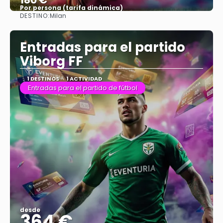
180 €
Por persona (tarifa dinámica)
DESTINO:
Milan
Ver más
Entradas para el partido
Viborg FF
1 DESTINOS
1 ACTIVIDAD
Entradas para el partido de fútbol
desde
364 €