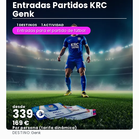
Entradas Partidos KRC
Genk
1 DESTINOS
1 ACTIVIDAD
Entradas para el partido de fútbol
desde
339 €
169 €
Por persona (tarifa dinámica)
DESTINO:
Genk
Ver más