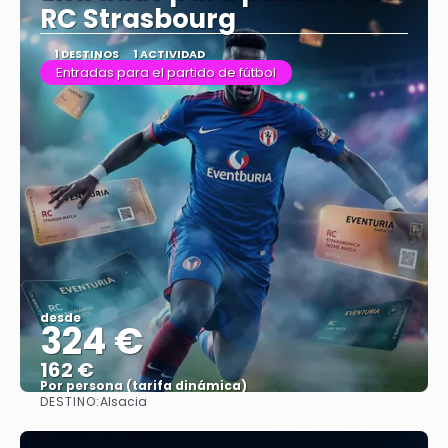
RC Strasbourg
1 DESTINOS
1 ACTIVIDAD
Entradas para el partido de fútbol
desde
324 €
162 €
Por persona (tarifa dinámica)
DESTINO:
Alsacia
Ver más