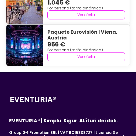
1.045 €
Por persona (tarifa dinámica)
Ver oferta
Paquete Eurovisión | Viena,
Austria
956 €
Por persona (tarifa dinámica)
Ver oferta
EVENTURIA® | Simplu. Sigur. Alături de idoli.
Group G4 Promotion SRL | VAT RO15308727 | Licencia De