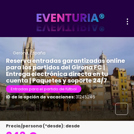
Gerona, España
Reserva entradas garantizadas online
para los partidos del Girona FC |
Entrega electrónica directa en tu
cuenta | Paquetes y soporte 24/7
Entradas para el partido de fútbol
ID de la opción de vacaciones:
31245246
Precio/persona (*desde): desde