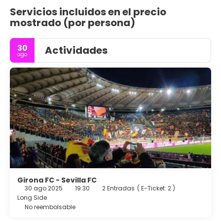
Servicios incluidos en el precio
mostrado (por persona)
30
Actividades
ago
Girona FC - Sevilla FC
30 ago 2025
19:30
2 Entradas
(
E-Ticket: 2
)
Long Side
No reembolsable