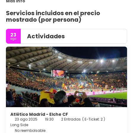
Más info
Servicios incluidos en el precio
mostrado (por persona)
23
Actividades
ago
Atlético Madrid - Elche CF
23 ago 2025
19:30
2 Entradas
(
E-Ticket: 2
)
Long Side
No reembolsable