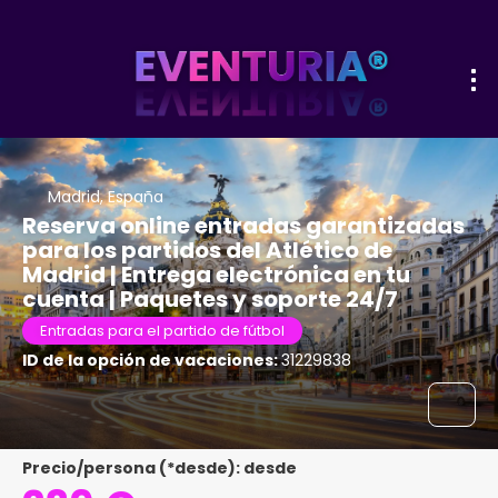
Madrid, España
Reserva online entradas garantizadas
para los partidos del Atlético de
Madrid | Entrega electrónica en tu
cuenta | Paquetes y soporte 24/7
Entradas para el partido de fútbol
ID de la opción de vacaciones:
31229838
Precio/persona (*desde): desde