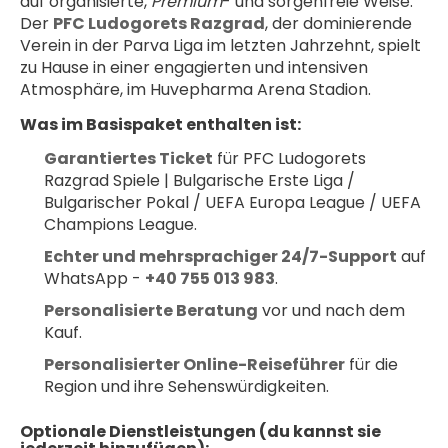
auf organisierte, 
Premium
- und sorgenfreie Weise. 
Der 
PFC Ludogorets Razgrad
, der dominierende 
Verein in der Parva Liga im letzten Jahrzehnt, spielt 
zu Hause in einer engagierten und intensiven 
Atmosphäre, im Huvepharma Arena Stadion.
Was im Basispaket enthalten ist:
Garantiertes Ticket
 für PFC Ludogorets 
Razgrad Spiele | Bulgarische Erste Liga / 
Bulgarischer Pokal / UEFA Europa League / UEFA 
Champions League.
Echter und mehrsprachiger 24/7-Support
 auf 
WhatsApp - 
+40 755 013 983
.
Personalisierte Beratung
 vor und nach dem 
Kauf.
Personalisierter Online-Reiseführer
 für die 
Region und ihre Sehenswürdigkeiten.
Optionale Dienstleistungen (du kannst sie 