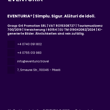
EVENTURIA® | Simplu. Sigur. Alături de idoli.
Group G4 Promotion SRL | VAT RO15308727 | Tourismuslizenz
700/2019 | Versicherung I 60154 | EU TM 019042062/2024 | KI-
generierte Bilder. Ähnlichkeiten sind rein zufällig.
+4 0740 091 802
+4 0755 013 983
info@eventuria.travel
7, Smeurei Str.
, 110046 - Pitesti