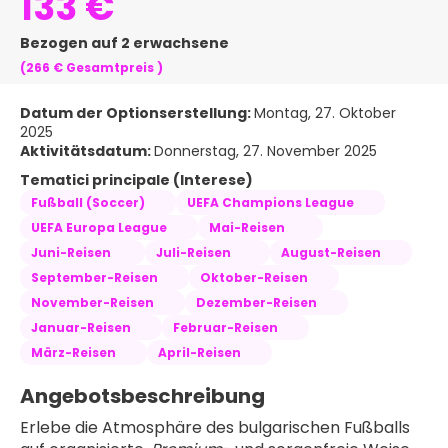
133 €
Bezogen auf 2 erwachsene
(266 €
Gesamtpreis
)
Datum der Optionserstellung:
Montag, 27. Oktober
2025
Aktivitätsdatum:
Donnerstag, 27. November 2025
Tematici principale (Interese)
Fußball (Soccer)
UEFA Champions League
UEFA Europa League
Mai-Reisen
Juni-Reisen
Juli-Reisen
August-Reisen
September-Reisen
Oktober-Reisen
November-Reisen
Dezember-Reisen
Januar-Reisen
Februar-Reisen
März-Reisen
April-Reisen
Angebotsbeschreibung
Erlebe die Atmosphäre des bulgarischen Fußballs 