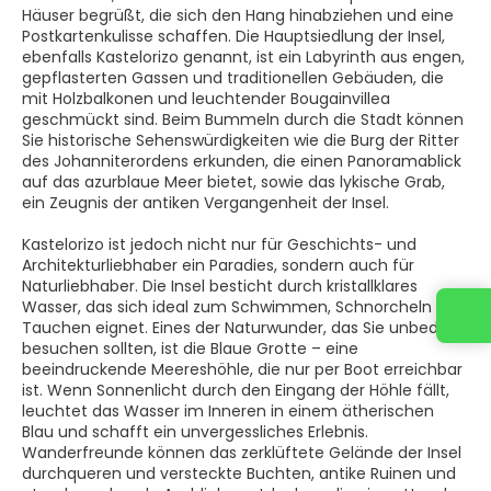
Häuser begrüßt, die sich den Hang hinabziehen und eine
Postkartenkulisse schaffen. Die Hauptsiedlung der Insel,
ebenfalls Kastelorizo genannt, ist ein Labyrinth aus engen,
gepflasterten Gassen und traditionellen Gebäuden, die
mit Holzbalkonen und leuchtender Bougainvillea
geschmückt sind. Beim Bummeln durch die Stadt können
Sie historische Sehenswürdigkeiten wie die Burg der Ritter
des Johanniterordens erkunden, die einen Panoramablick
auf das azurblaue Meer bietet, sowie das lykische Grab,
ein Zeugnis der antiken Vergangenheit der Insel.
Kastelorizo ist jedoch nicht nur für Geschichts- und
Architekturliebhaber ein Paradies, sondern auch für
Naturliebhaber. Die Insel besticht durch kristallklares
Wasser, das sich ideal zum Schwimmen, Schnorcheln und
Tauchen eignet. Eines der Naturwunder, das Sie unbedingt
besuchen sollten, ist die Blaue Grotte – eine
beeindruckende Meereshöhle, die nur per Boot erreichbar
ist. Wenn Sonnenlicht durch den Eingang der Höhle fällt,
leuchtet das Wasser im Inneren in einem ätherischen
Blau und schafft ein unvergessliches Erlebnis.
Wanderfreunde können das zerklüftete Gelände der Insel
durchqueren und versteckte Buchten, antike Ruinen und