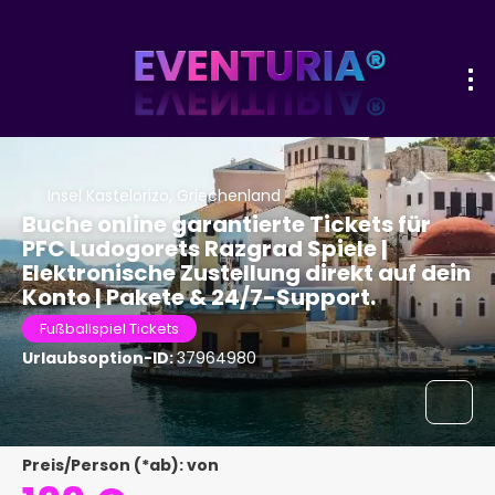
Insel Kastelorizo, Griechenland
Buche online garantierte Tickets für
PFC Ludogorets Razgrad Spiele |
Elektronische Zustellung direkt auf dein
Konto | Pakete & 24/7-Support.
Fußballspiel Tickets
Urlaubsoption-ID:
37964980
Preis/Person (*ab): von