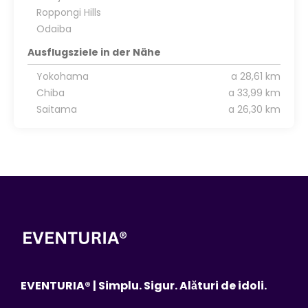
Roppongi Hills
Odaiba
Ausflugsziele in der Nähe
Yokohama
a 28,61 km
Chiba
a 33,99 km
Saitama
a 26,30 km
EVENTURIA® | Simplu. Sigur. Alături de idoli.