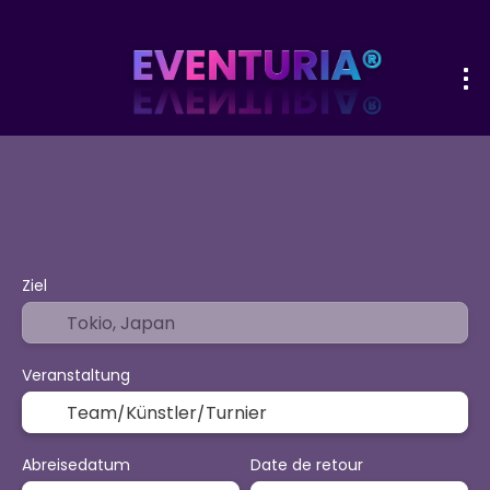
+
Sport & Events
Aktivitäten
Urlaub
Flug + Hotel
Ziel
Veranstaltung
Abreisedatum
Date de retour