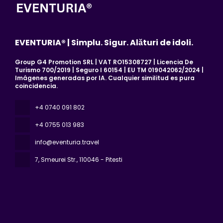
EVENTURIA® | Simplu. Sigur. Alături de idoli.
Group G4 Promotion SRL | VAT RO15308727 | Licencia De
Turismo 700/2019 | Seguro I 60154 | EU TM 019042062/2024 |
Imágenes generadas por IA. Cualquier similitud es pura
coincidencia.
+4 0740 091 802
+4 0755 013 983
info@eventuria.travel
7, Smeurei Str.
, 110046 - Pitesti