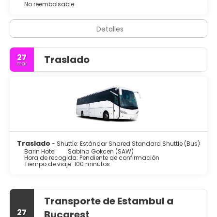
No reembolsable
un pequeño suplemento podrás aprovechar prestaciones
como servicio de transporte al aeropuerto (ida y vuelta)
disponible 24 horas y aparcamiento sin asistencia (de
Detalles
pago).
27
Traslado
mar
Traslado
- Shuttle: Estándar Shared Standard Shuttle (Bus)
Barin Hotel
Sabiha Gokcen (SAW)
Hora de recogida: Pendiente de confirmación
Tiempo de viaje: 100 minutos
Transporte de Estambul a
27
Bucarest