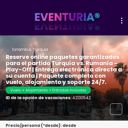
Estambul, Turquia
Reserve online paquetes garantizados
para el partido Turquía vs. Rumanía –
Play-Off | Entrega electrónica directa a
su cuenta | Paquete completo con
vuelo, alojamiento y soporte 24/7.
Vuelo + Alojamiento + Entradas incluidas
ID de la opción de vacaciones:
42130542
Precio/persona (*desde): desde